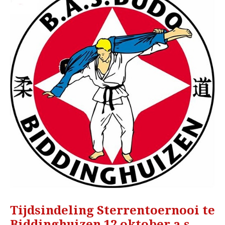
Tijdsindeling Sterrentoernooi te
Biddinghuizen 12 oktober a.s.