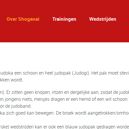
Over Shoganai
Trainingen
Wedstrijden
judoka een schoon en heel judopak (Judogi). Het pak moet stevig
okken wordt.
). Er zitten geen knopen, ritzen en dergelijke aan, zodat de jud
en jongens niets, meisjes dragen er een hemd of een wit schoon 
oor de judoband.
doka zich goed kan bewegen. De broek wordt aangetrokken/omh
ngrijke) wedstrijden kan er ook een blauw judopak gedragen worde