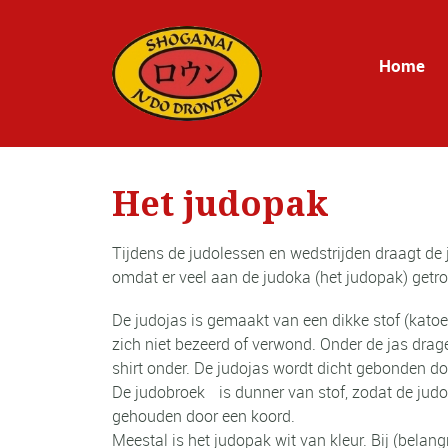
Home
Het judopak
Tijdens de judolessen en wedstrijden draagt de 
omdat er veel aan de judoka (het judopak) getr
De judojas is gemaakt van een dikke stof (katoen
zich niet bezeerd of verwond. Onder de jas drag
shirt onder. De judojas wordt dicht gebonden d
De judobroek is dunner van stof, zodat de ju
gehouden door een koord.
Meestal is het judopak wit van kleur. Bij (bela