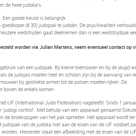
en de twee judoka’s.
 Een goede keuze is belangrijk.
 goedkoper (€ 30) judopak te judoën. De prijs/kwaliteit verhoudi
ieuzere wedstrijden gaat deelnemen dan is een wedstrijdpak ee
besteld worden via Julian Martens, neem eventueel contact op v
gebruik van een judopak. Bij kleine toernooien en bij de jeugd w
 als de judojas moeten heel en schoon zijn bij de aanvang van e
e mouwen bij gestrekte armen tot de polsen moeten rijken. De
er boven de enkels komen.
et IJF (International Judo Federation) nageleefd. Sinds 1 januar
de ‘judogi control’. Met behulp van een apparaat genaamd Sokute
n de broekspijpen van het pak opmeten. Het apparaat wordt ter
 judopak van de judoka niet aan de eisen van de IJF voldoet za
 worden. Hieronder staat een afbeelding met de eisen van de IJF