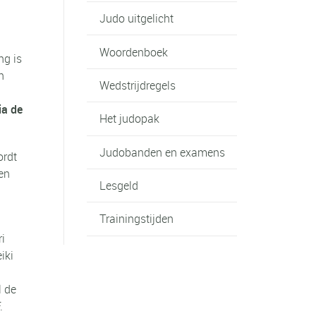
Judo uitgelicht
Woordenboek
ng is
n
Wedstrijdregels
ia de
Het judopak
Judobanden en examens
ordt
en
Lesgeld
Trainingstijden
i
iki
l de
.