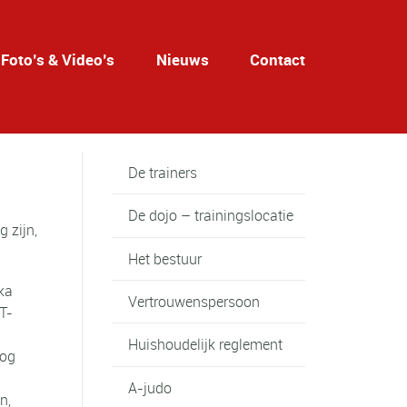
Foto’s & Video’s
Nieuws
Contact
De trainers
De dojo – trainingslocatie
 zijn,
Het bestuur
oka
Vertrouwenspersoon
T-
Huishoudelijk reglement
oog
A-judo
n,