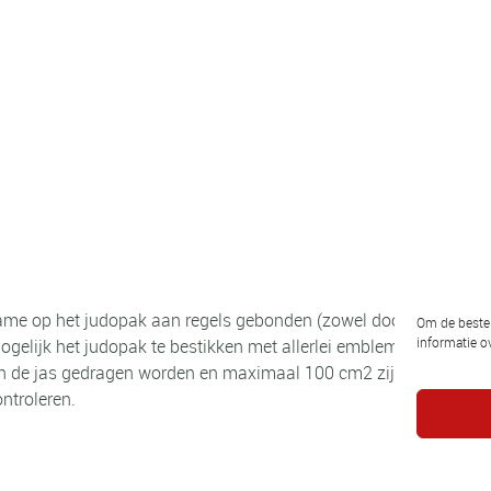
lame op het judopak aan regels gebonden (zowel door de Judo 
Om de beste 
informatie ov
mogelijk het judopak te bestikken met allerlei emblemen. Een nat
n de jas gedragen worden en maximaal 100 cm2 zijn. Het is
ntroleren.