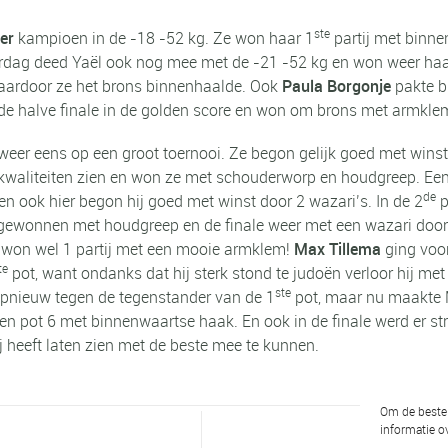
ste
er
kampioen in de -18 -52 kg. Ze won haar 1
partij met binne
erdag deed Yaël ook nog mee met de -21 -52 kg en won weer haa
waardoor ze het brons binnenhaalde. Ook
Paula Borgonje
pakte br
de halve finale in de golden score en won om brons met armkle
 weer eens op een groot toernooi. Ze begon gelijk goed met winst
 kwaliteiten zien en won ze met schouderworp en houdgreep. Ee
de
 en ook hier begon hij goed met winst door 2 wazari’s. In de 2
p
 gewonnen met houdgreep en de finale weer met een wazari doo
r won wel 1 partij met een mooie armklem!
Max Tillema
ging voor
te
pot, want ondanks dat hij sterk stond te judoën verloor hij me
ste
opnieuw tegen de tegenstander van de 1
pot, maar nu maakte 
 pot 6 met binnenwaartse haak. En ook in de finale werd er stri
 heeft laten zien met de beste mee te kunnen.
Om de beste 
informatie ov