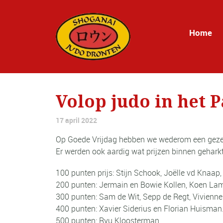
Home
Volop judo in het
17 april 2022
Op Goede Vrijdag hebben we wederom een geze
Er werden ook aardig wat prijzen binnen geharkt
100 punten prijs: Stijn Schook, Joëlle vd Knaa
200 punten: Jermain en Bowie Kollen, Koen Lamb
300 punten: Sam de Wit, Sepp de Regt, Vivien
400 punten: Xavier Siderius en Florian Huisman
500 punten: Ryu Kloosterman.