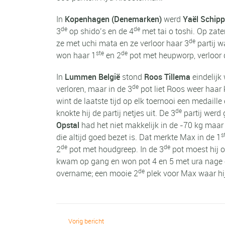
In
Kopenhagen (Denemarken)
werd
Yaël Schipp
de
de
3
op shido’s en de 4
met tai o toshi. Op zat
de
ze met uchi mata en ze verloor haar 3
partij 
ste
de
won haar 1
en 2
pot met heupworp, verloor 
In
Lummen België
stond
Roos Tillema
eindelijk
de
verloren, maar in de 3
pot liet Roos weer haar
wint de laatste tijd op elk toernooi een medaille
de
knokte hij de partij netjes uit. De 3
partij werd
Opstal
had het niet makkelijk in de -70 kg maa
s
die altijd goed bezet is. Dat merkte Max in de 1
de
de
2
pot met houdgreep. In de 3
pot moest hij 
kwam op gang en won pot 4 en 5 met ura nage en
de
overname; een mooie 2
plek voor Max waar hij
Vorig bericht