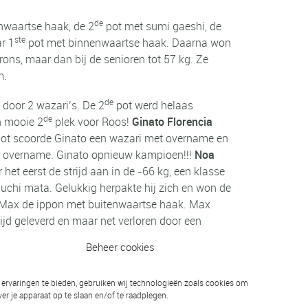
de
nwaartse haak, de 2
pot met sumi gaeshi, de
ste
r 1
pot met binnenwaartse haak. Daarna won
ons, maar dan bij de senioren tot 57 kg. Ze
m.
de
 door 2 wazari’s. De 2
pot werd helaas
de
n mooie 2
plek voor Roos!
Ginato Florencia
ot scoorde Ginato een wazari met overname en
r overname. Ginato opnieuw kampioen!!!
Noa
 het eerst de strijd aan in de -66 kg, een klasse
t uchi mata. Gelukkig herpakte hij zich en won de
Max de ippon met buitenwaartse haak. Max
jd geleverd en maar net verloren door een
Beheer cookies
ervaringen te bieden, gebruiken wij technologieën zoals cookies om
er je apparaat op te slaan en/of te raadplegen.
Volgend bericht