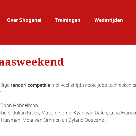
Over Shoganai
Trainingen
Wedstrijden
 Paasweekend
llige
randori competitie
met veel strijd, mooie judo technieken e
:
p, Daan Hobbelman.
ers, Julian Kroes, Mason Plomp, Kyan van Dalen, Lena Francois
ne Huisman, Meta van Ommen en Dylano Oosterhof.
.