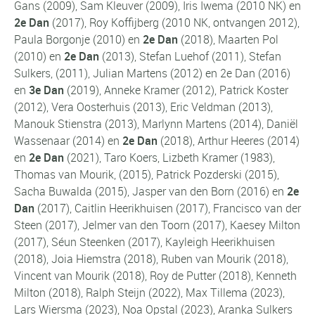
Gans (2009), Sam Kleuver (2009), Iris Iwema (2010 NK) en
2e Dan
(2017), Roy Koffijberg (2010 NK, ontvangen 2012),
Paula Borgonje (2010) en
2e Dan
(2018), Maarten Pol
(2010) en
2e Dan
(2013), Stefan Luehof (2011), Stefan
Sulkers, (2011), Julian Martens (2012) en 2e Dan (2016)
en
3e Dan
(2019), Anneke Kramer (2012), Patrick Koster
(2012), Vera Oosterhuis (2013), Eric Veldman (2013),
Manouk Stienstra (2013), Marlynn Martens (2014), Daniël
Wassenaar (2014) en
2e Dan
(2018), Arthur Heeres (2014)
en
2e Dan
(2021), Taro Koers, Lizbeth Kramer (1983),
Thomas van Mourik, (2015), Patrick Pozderski (2015),
Sacha Buwalda (2015), Jasper van den Born (2016) en
2e
Dan
(2017), Caitlin Heerikhuisen (2017), Francisco van der
Steen (2017), Jelmer van den Toorn (2017), Kaesey Milton
(2017), Séun Steenken (2017), Kayleigh Heerikhuisen
(2018), Joia Hiemstra (2018), Ruben van Mourik (2018),
Vincent van Mourik (2018), Roy de Putter (2018), Kenneth
Milton (2018), Ralph Steijn (2022), Max Tillema (2023),
Lars Wiersma (2023), Noa Opstal (2023), Aranka Sulkers