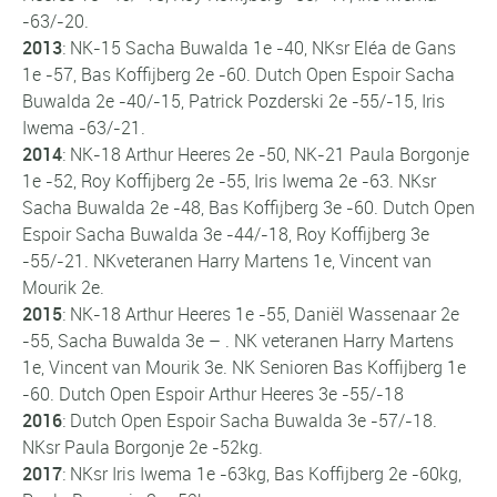
-63/-20.
2013
:
NK-15
Sacha Buwalda 1e -40, NKsr Eléa de Gans
1e -57, Bas Koffijberg 2e -60.
Dutch Open Espoir
Sacha
Buwalda 2e -40/-15, Patrick Pozderski 2e -55/-15, Iris
Iwema -63/-21.
2014
:
NK-18
Arthur Heeres 2e -50,
NK-21
Paula Borgonje
1e -52, Roy Koffijberg 2e -55, Iris Iwema 2e -63.
NKsr
Sacha Buwalda 2e -48, Bas Koffijberg 3e -60.
Dutch Open
Espoir
Sacha Buwalda 3e -44/-18, Roy Koffijberg 3e
-55/-21.
NKveteranen
Harry Martens 1e, Vincent van
Mourik 2e.
2015
:
NK-18
Arthur Heeres 1e -55, Daniël Wassenaar 2e
-55, Sacha Buwalda 3e – .
NK veteranen
Harry Martens
1e, Vincent van Mourik 3e.
NK Senioren
Bas Koffijberg 1e
-60.
Dutch Open Espoir
Arthur Heeres 3e -55/-18
2016
:
Dutch Open Espoir
Sacha Buwalda 3e -57/-18.
NKsr
Paula Borgonje 2e -52kg.
2017
:
NKsr
Iris Iwema 1e -63kg, Bas Koffijberg 2e -60kg,