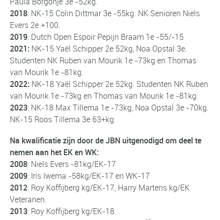
Paula Borgonje 3e -52kg.
2018
:
NK-15
Colin Dittmar 3e -55kg.
NK Senioren
Niels
Evers 2e +100.
2019
:
Dutch Open Espoir
Pepijn Braam 1e -55/-15
2021:
NK-15
Yaël Schipper 2e 52kg, Noa Opstal 3e
.
Studenten NK
Ruben van Mourik 1e -73kg en Thomas
van Mourik 1e -81kg.
2022:
NK-18
Yaël Schipper 2e 52kg.
Studenten NK
Ruben
van Mourik 1e -73kg en Thomas van Mourik 1e -81kg.
2023
:
NK-18
Max Tillema 1e -73kg, Noa Opstal 3e -70kg.
NK-15
Roos Tillema 3e 63+kg.
Na kwalificatie zijn door de JBN uitgenodigd om deel te
nemen aan het EK en WK:
2008
: Niels Evers -81kg/EK-17
2009
: Iris Iwema -58kg/EK-17 en WK-17
2012
: Roy Koffijberg kg/EK-17, Harry Martens kg/EK
Veteranen.
2013
: Roy Koffijberg kg/EK-18