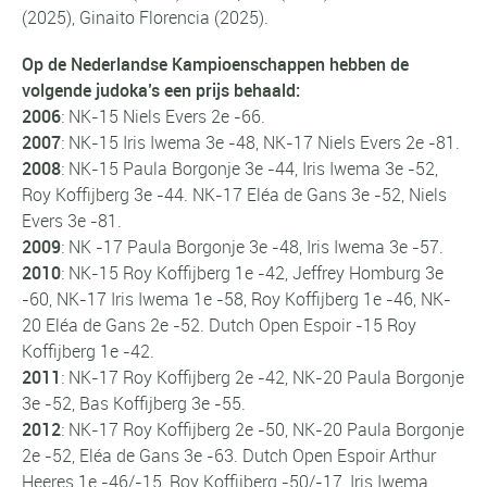
(2025), Ginaito Florencia (2025).
Op de Nederlandse Kampioenschappen hebben de
volgende judoka’s een prijs behaald:
2006
:
NK-15
Niels Evers 2e -66.
2007
:
NK-15
Iris Iwema 3e -48,
NK-17
Niels Evers 2e -81.
2008
:
NK-15
Paula Borgonje 3e -44, Iris Iwema 3e -52,
Roy Koffijberg 3e -44.
NK-17
Eléa de Gans 3e -52, Niels
Evers 3e -81.
2009
:
NK -17
Paula Borgonje 3e -48, Iris Iwema 3e -57.
2010
:
NK-15
Roy Koffijberg 1e -42, Jeffrey Homburg 3e
-60,
NK-17
Iris Iwema 1e -58, Roy Koffijberg 1e -46,
NK-
20
Eléa de Gans 2e -52.
Dutch Open Espoir
-15 Roy
Koffijberg 1e -42.
2011
:
NK-17
Roy Koffijberg 2e -42,
NK-20
Paula Borgonje
3e -52, Bas Koffijberg 3e -55.
2012
:
NK-17
Roy Koffijberg 2e -50,
NK-20
Paula Borgonje
2e -52, Eléa de Gans 3e -63.
Dutch Open Espoir
Arthur
Heeres 1e -46/-15, Roy Koffijberg -50/-17, Iris Iwema