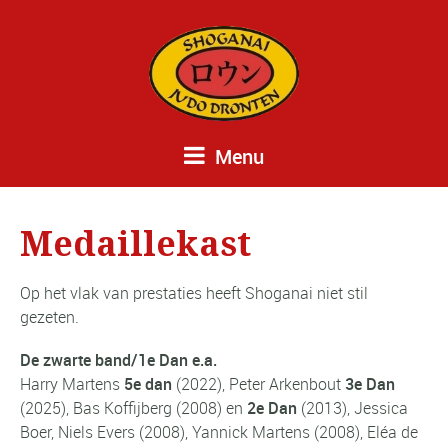
Menu
Medaillekast
Op het vlak van prestaties heeft Shoganai niet stil
gezeten.
De zwarte band/1e Dan e.a.
Harry Martens
5e dan
(2022), Peter Arkenbout
3e Dan
(2025), Bas Koffijberg (2008) en
2e Dan
(2013), Jessica
Boer, Niels Evers (2008), Yannick Martens (2008), Eléa de