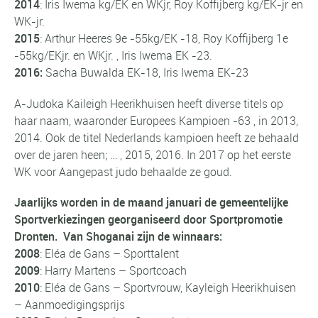
2014
: Iris Iwema kg/EK en WKjr, Roy Koffijberg kg/EK-jr en
WK-jr.
2015
: Arthur Heeres 9e -55kg/EK -18, Roy Koffijberg 1e
-55kg/EKjr. en WKjr. , Iris Iwema EK -23.
2016:
Sacha Buwalda EK-18, Iris Iwema EK-23
A-Judoka Kaileigh Heerikhuisen heeft diverse titels op
haar naam, waaronder Europees Kampioen -63 , in 2013,
2014. Ook de titel Nederlands kampioen heeft ze behaald
over de jaren heen; … , 2015, 2016. In 2017 op het eerste
WK voor Aangepast judo behaalde ze goud.
Jaarlijks worden in de maand januari de gemeentelijke
Sportverkiezingen georganiseerd door Sportpromotie
Dronten. Van Shoganai zijn de winnaars:
2008
: Eléa de Gans – Sporttalent
2009
: Harry Martens – Sportcoach
2010
: Eléa de Gans – Sportvrouw, Kayleigh Heerikhuisen
– Aanmoedigingsprijs