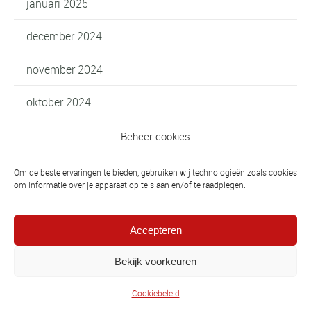
januari 2025
december 2024
november 2024
oktober 2024
september 2024
Beheer cookies
juli 2024
Om de beste ervaringen te bieden, gebruiken wij technologieën zoals cookies
om informatie over je apparaat op te slaan en/of te raadplegen.
juni 2024
Accepteren
mei 2024
Bekijk voorkeuren
april 2024
Cookiebeleid
maart 2024