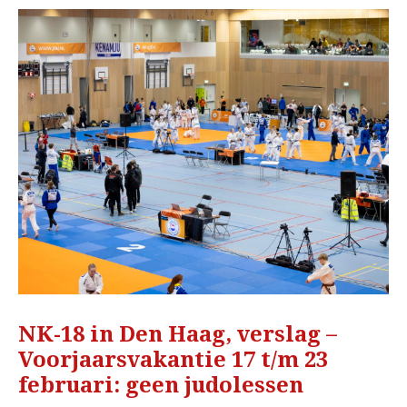
NK-18 in Den Haag, verslag –
Voorjaarsvakantie 17 t/m 23
februari: geen judolessen