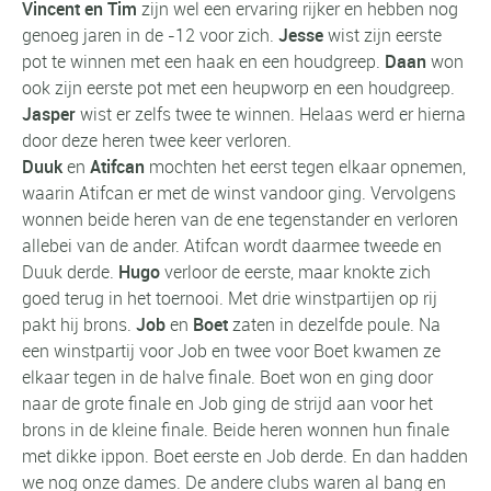
Vincent en Tim
zijn wel een ervaring rijker en hebben nog
genoeg jaren in de -12 voor zich.
Jesse
wist zijn eerste
pot te winnen met een haak en een houdgreep.
Daan
won
ook zijn eerste pot met een heupworp en een houdgreep.
Jasper
wist er zelfs twee te winnen. Helaas werd er hierna
door deze heren twee keer verloren.
Duuk
en
Atifcan
mochten het eerst tegen elkaar opnemen,
waarin Atifcan er met de winst vandoor ging. Vervolgens
wonnen beide heren van de ene tegenstander en verloren
allebei van de ander. Atifcan wordt daarmee tweede en
Duuk derde.
Hugo
verloor de eerste, maar knokte zich
goed terug in het toernooi. Met drie winstpartijen op rij
pakt hij brons.
Job
en
Boet
zaten in dezelfde poule. Na
een winstpartij voor Job en twee voor Boet kwamen ze
elkaar tegen in de halve finale. Boet won en ging door
naar de grote finale en Job ging de strijd aan voor het
brons in de kleine finale. Beide heren wonnen hun finale
met dikke ippon. Boet eerste en Job derde. En dan hadden
we nog onze dames. De andere clubs waren al bang en