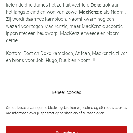
lieten de drie dames het zelf uit vechten.
Doke
trok aan
het langste eind en won van zowel
MacKenzie
als Naomi.
Zij wordt daarmee kampioen. Naomi kwam nog een
wazari voor tegen MacKenzie, maar MacKenzie scoorde
ippon met een heupworp. MacKenzie tweede en Naomi
derde.
Kortom: Boet en Doke kampioen, Atifcan, Mackenzie zilver
en brons voor Job, Hugo, Duuk en Naomi!!!
Vorig bericht
Beheer cookies
NK-18 in Den Haag, verslag -
Voorjaarsvakantie 17 t/m 23 februari:
Om de beste ervaringen te bieden, gebruiken wij technologieën zoals cookies
geen judolessen
om informatie over je apparaat op te slaan en/of te raadplegen.
Volgend bericht
Accepteren