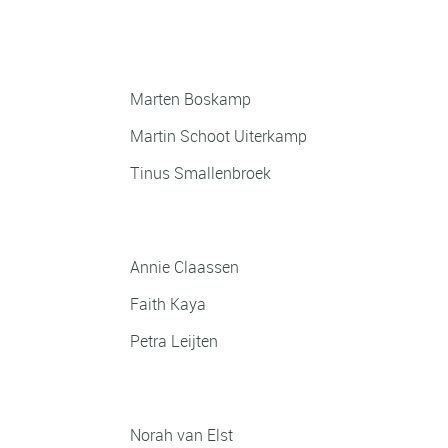
Genomineerden:
Sportvrijwilliger
Marten Boskamp
Martin Schoot Uiterkamp
Tinus Smallenbroek
Sportcoach
Annie Claassen
Faith Kaya
Petra Leijten
Talent meisjes
Norah van Elst