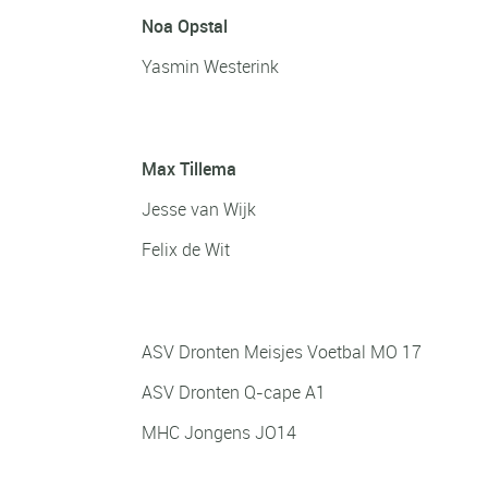
Noa Opstal
Yasmin Westerink
Talent jongens
Max Tillema
Jesse van Wijk
Felix de Wit
Jeugdsportploeg
ASV Dronten Meisjes Voetbal MO 17
ASV Dronten Q-cape A1
MHC Jongens JO14
Sportvrouw