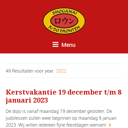
Menu
49 Resultaten voor
year:
2022
Kerstvakantie 19 december t/m 8
januari 2023
De dojo is vanaf maandag 19 december gesloten. De
judolessen zullen weer beginnen op maandag 9 januari
2023. Wij willen iedereen fijne feestdagen wensen!