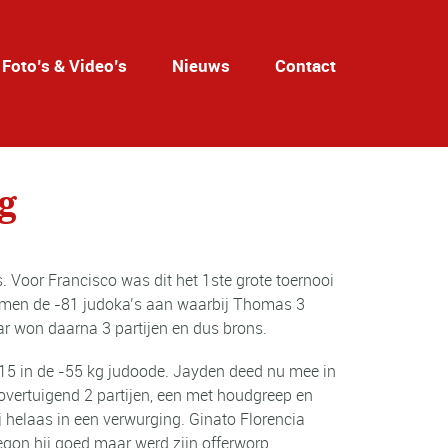
Foto’s & Video’s
Nieuws
Contact
g
Voor Francisco was dit het 1ste grote toernooi
samen de -81 judoka’s aan waarbij Thomas 3
r won daarna 3 partijen en dus brons.
15 in de -55 kg judoode. Jayden deed nu mee in
overtuigend 2 partijen, een met houdgreep en
j helaas in een verwurging. Ginato Florencia
begon hij goed maar werd zijn offerworp