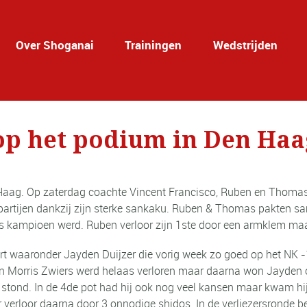
Over Shoganai
Trainingen
Wedstrijden
p het podium in Den Haa
ag. Op zaterdag coachte Vincent Francisco, Ruben en Thomas. 
2 partijen dankzij zijn sterke sankaku. Ruben & Thomas pakten 
s kampioen werd. Ruben verloor zijn 1ste door een armklem maa
t waaronder Jayden Duijzer die vorig week zo goed op het NK -
gen Morris Zwiers werd helaas verloren maar daarna won Jayden 
er stond. In de 4de pot had hij ook nog veel kansen maar kwam hi
ar verloor daarna door 3 onnodige shidos. In de verliezersronde 