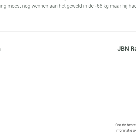
g moest nog wennen aan het geweld in de -66 kg maar hij had w
n
JBN Ra
Om de beste 
informatie ov