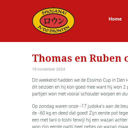
Home
Thomas en Ruben o
18 november 2024
Dit weekend hadden we de Essimo Cup in Den Ha
dit seizoen en hij kon goed mee want hij won 
partijen won met vooral schouder worpen en du
Op zondag waren onze -17 judoka’s aan de beur
de -60 kg en deed dat goed! Zijn eerste pot te
een met tani o toshi terwijl hij een wazari acht
won zijn eerste partij heel netjes op wazari ma