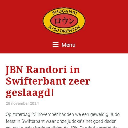
Menu
JBN Randori in
Swifterbant zeer
geslaagd!
25 november 2024
Op zaterdag 23 november hadden we een geweldig Judo
feest in Swifterbant waar onze judoka’s het goed deden
en veel plezier hadden tijden de JBN Randori competitie.