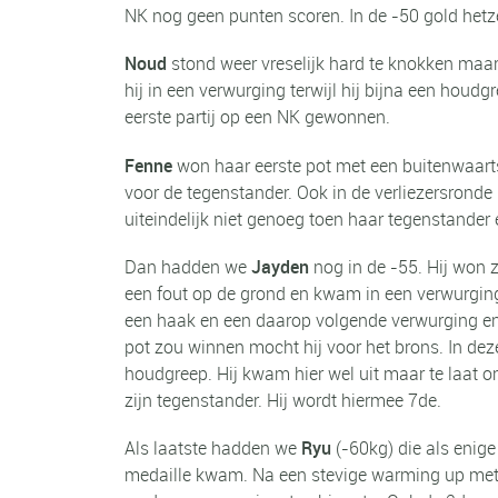
NK nog geen punten scoren. In de -50 gold hetz
Noud
stond weer vreselijk hard te knokken maar
hij in een verwurging terwijl hij bijna een houd
eerste partij op een NK gewonnen.
Fenne
won haar eerste pot met een buitenwaarts
voor de tegenstander. Ook in de verliezersrond
uiteindelijk niet genoeg toen haar tegenstander
Dan hadden we
Jayden
nog in de -55. Hij won z
een fout op de grond en kwam in een verwurging
een haak en een daarop volgende verwurging en 
pot zou winnen mocht hij voor het brons. In deze
houdgreep. Hij kwam hier wel uit maar te laat 
zijn tegenstander. Hij wordt hiermee 7de.
Als laatste hadden we
Ryu
(-60kg) die als enige
medaille kwam. Na een stevige warming up met Ju