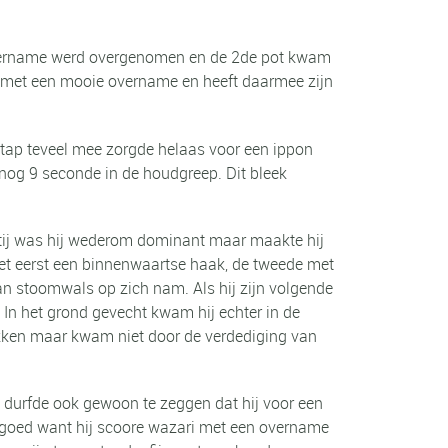
n overname werd overgenomen en de 2de pot kwam
en met een mooie overname en heeft daarmee zijn
tap teveel mee zorgde helaas voor een ippon
nog 9 seconde in de houdgreep. Dit bleek
artij was hij wederom dominant maar maakte hij
met eerst een binnenwaartse haak, de tweede met
n stoomwals op zich nam. Als hij zijn volgende
. In het grond gevecht kwam hij echter in de
okken maar kwam niet door de verdediging van
n durfde ook gewoon te zeggen dat hij voor een
jk goed want hij scoore wazari met een overname