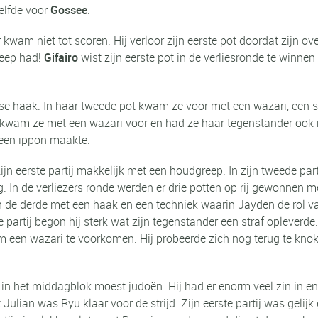
elfde voor
Gossee
.
 kwam niet tot scoren. Hij verloor zijn eerste pot doordat zij
greep had!
Gifairo
wist zijn eerste pot in de verliesronde te winn
e haak. In haar tweede pot kwam ze voor met een wazari, een s
e kwam ze met een wazari voor en had ze haar tegenstander ook 
 een ippon maakte.
ijn eerste partij makkelijk met een houdgreep. In zijn tweede p
. In de verliezers ronde werden er drie potten op rij gewonnen 
de derde met een haak en een techniek waarin Jayden de rol va
 partij begon hij sterk wat zijn tegenstander een straf opleverde
om een wazari te voorkomen. Hij probeerde zich nog terug te kn
 in het middagblok moest judoën. Hij had er enorm veel zin in e
lian was Ryu klaar voor de strijd. Zijn eerste partij was geli