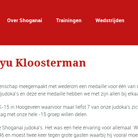
Over Shoganai
Trainingen
Wedstrijden
Ryu Kloosterman
nschap meegemaakt met wederom een medaille voor één van onze
udoka’s en deze ene medaille hebben we met zijn allen bij elkaar
NK-15 in Hoogeveen waarvoor maar liefst 7 van onze judoka’s zi
aag met onze hele -15 groep willen delen.
ze Shoganai judoka’s. Het was een hele ervaring voor allemaal. 
46 en moest twee keer tegen grote gasten waarbij hij vooral moe