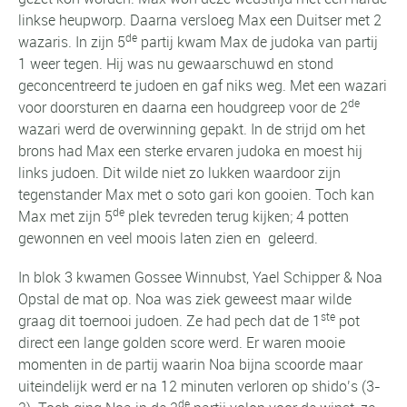
linkse heupworp. Daarna versloeg Max een Duitser met 2
de
wazaris. In zijn 5
partij kwam Max de judoka van partij
1 weer tegen. Hij was nu gewaarschuwd en stond
geconcentreerd te judoen en gaf niks weg. Met een wazari
de
voor doorsturen en daarna een houdgreep voor de 2
wazari werd de overwinning gepakt. In de strijd om het
brons had Max een sterke ervaren judoka en moest hij
links judoen. Dit wilde niet zo lukken waardoor zijn
tegenstander Max met o soto gari kon gooien. Toch kan
de
Max met zijn 5
plek tevreden terug kijken; 4 potten
gewonnen en veel moois laten zien en geleerd.
In blok 3 kwamen Gossee Winnubst, Yael Schipper & Noa
Opstal de mat op. Noa was ziek geweest maar wilde
ste
graag dit toernooi judoen. Ze had pech dat de 1
pot
direct een lange golden score werd. Er waren mooie
momenten in de partij waarin Noa bijna scoorde maar
uiteindelijk werd er na 12 minuten verloren op shido’s (3-
de