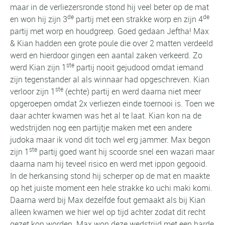
maar in de verliezersronde stond hij veel beter op de mat
de
de
en won hij zijn 3
partij met een strakke worp en zijn 4
partij met worp en houdgreep. Goed gedaan Jeftha! Max
& Kian hadden een grote poule die over 2 matten verdeeld
werd en hierdoor gingen een aantal zaken verkeerd. Zo
ste
werd Kian zijn 1
partij nooit gejudood omdat iemand
zijn tegenstander al als winnaar had opgeschreven. Kian
ste
verloor zijn 1
(echte) partij en werd daarna niet meer
opgeroepen omdat 2x verliezen einde toernooi is. Toen we
daar achter kwamen was het al te laat. Kian kon na de
wedstrijden nog een partijtje maken met een andere
judoka maar ik vond dit toch wel erg jammer. Max begon
ste
zijn 1
partij goed want hij scoorde snel een wazari maar
daarna nam hij teveel risico en werd met ippon gegooid.
In de herkansing stond hij scherper op de mat en maakte
op het juiste moment een hele strakke ko uchi maki komi.
Daarna werd bij Max dezelfde fout gemaakt als bij Kian
alleen kwamen we hier wel op tijd achter zodat dit recht
gezet kon worden. Max won deze wedstrijd met een harde