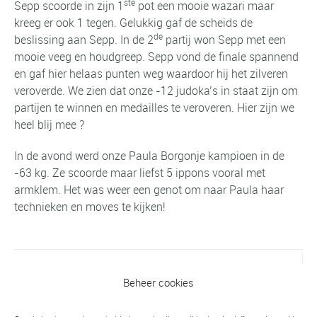
ste
Sepp scoorde in zijn 1
pot een mooie wazari maar
kreeg er ook 1 tegen. Gelukkig gaf de scheids de
de
beslissing aan Sepp. In de 2
partij won Sepp met een
mooie veeg en houdgreep. Sepp vond de finale spannend
en gaf hier helaas punten weg waardoor hij het zilveren
veroverde. We zien dat onze -12 judoka’s in staat zijn om
partijen te winnen en medailles te veroveren. Hier zijn we
heel blij mee
?
In de avond werd onze Paula Borgonje kampioen in de
-63 kg. Ze scoorde maar liefst 5 ippons vooral met
armklem. Het was weer een genot om naar Paula haar
technieken en moves te kijken!
Vorig bericht
Beheer cookies
Crowdfunding platform ‘Talentboek’ :
Yaël Schipper