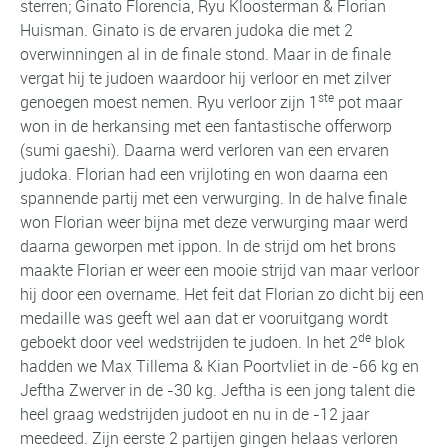
sterren; Ginato Florencia, Ryu Kloosterman & Florian
Huisman. Ginato is de ervaren judoka die met 2
overwinningen al in de finale stond. Maar in de finale
vergat hij te judoen waardoor hij verloor en met zilver
ste
genoegen moest nemen. Ryu verloor zijn 1
pot maar
won in de herkansing met een fantastische offerworp
(sumi gaeshi). Daarna werd verloren van een ervaren
judoka. Florian had een vrijloting en won daarna een
spannende partij met een verwurging. In de halve finale
won Florian weer bijna met deze verwurging maar werd
daarna geworpen met ippon. In de strijd om het brons
maakte Florian er weer een mooie strijd van maar verloor
hij door een overname. Het feit dat Florian zo dicht bij een
medaille was geeft wel aan dat er vooruitgang wordt
de
geboekt door veel wedstrijden te judoen. In het 2
blok
hadden we Max Tillema & Kian Poortvliet in de -66 kg en
Jeftha Zwerver in de -30 kg. Jeftha is een jong talent die
heel graag wedstrijden judoot en nu in de -12 jaar
meedeed. Zijn eerste 2 partijen gingen helaas verloren