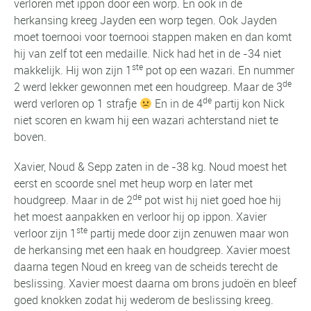
verloren met ippon door een worp. En ook in de
herkansing kreeg Jayden een worp tegen. Ook Jayden
moet toernooi voor toernooi stappen maken en dan komt
hij van zelf tot een medaille. Nick had het in de -34 niet
ste
makkelijk. Hij won zijn 1
pot op een wazari. En nummer
de
2 werd lekker gewonnen met een houdgreep. Maar de 3
de
werd verloren op 1 strafje
En in de 4
partij kon Nick
niet scoren en kwam hij een wazari achterstand niet te
boven.
Xavier, Noud & Sepp zaten in de -38 kg. Noud moest het
eerst en scoorde snel met heup worp en later met
de
houdgreep. Maar in de 2
pot wist hij niet goed hoe hij
het moest aanpakken en verloor hij op ippon. Xavier
ste
verloor zijn 1
partij mede door zijn zenuwen maar won
de herkansing met een haak en houdgreep. Xavier moest
daarna tegen Noud en kreeg van de scheids terecht de
beslissing. Xavier moest daarna om brons judoën en bleef
goed knokken zodat hij wederom de beslissing kreeg.