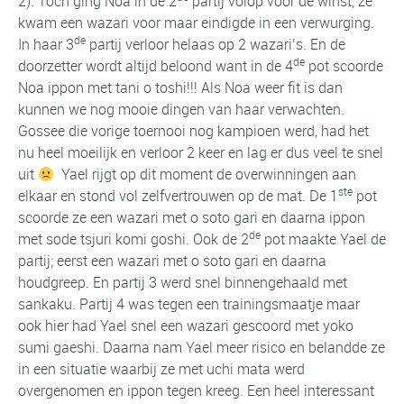
2). Toch ging Noa in de 2
partij volop voor de winst, ze
kwam een wazari voor maar eindigde in een verwurging.
de
In haar 3
partij verloor helaas op 2 wazari’s. En de
de
doorzetter wordt altijd beloond want in de 4
pot scoorde
Noa ippon met tani o toshi!!! Als Noa weer fit is dan
kunnen we nog mooie dingen van haar verwachten.
Gossee die vorige toernooi nog kampioen werd, had het
nu heel moeilijk en verloor 2 keer en lag er dus veel te snel
uit
Yael rijgt op dit moment de overwinningen aan
ste
elkaar en stond vol zelfvertrouwen op de mat. De 1
pot
scoorde ze een wazari met o soto gari en daarna ippon
de
met sode tsjuri komi goshi. Ook de 2
pot maakte Yael de
partij; eerst een wazari met o soto gari en daarna
houdgreep. En partij 3 werd snel binnengehaald met
sankaku. Partij 4 was tegen een trainingsmaatje maar
ook hier had Yael snel een wazari gescoord met yoko
sumi gaeshi. Daarna nam Yael meer risico en belandde ze
in een situatie waarbij ze met uchi mata werd
overgenomen en ippon tegen kreeg. Een heel interessant