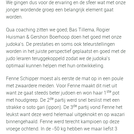
We gingen dus voor de ervaring en de sfeer wat met onze
jonger wordende groep een belangrijk element gaat
worden.
Qua coaching zitten we goed; Bas Tillema, Rogier
Huisman & Gershon Boerhoop doen het goed met onze
judoka’s. De prestaties en soms ook teleurstellingen
worden in het juiste perspectief geplaatst en goed met de
judo leraren teruggekoppeld zodat we de judoka’s
optimaal kunnen helpen met hun ontwikkeling.
Fenne Schipper moest als eerste de mat op in een poule
met zwaardere meiden. Voor Fenne maakt dit niet uit
ste
want ze gaat steeds beter judoen en won haar 1
pot
de
met houdgreep. De 2
partij werd snel beslist met een
de
strakke o soto gari (ippon). De 3
partij vond Fenne het
leukst want deze werd helemaal uitgeknokt en op wazari
binnengehaald. Fenne werd terecht kampioen op deze
vroege ochtend. In de -50 kg hebben we maar liefst 3