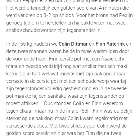
waarin Pepijn liet zien dat zijn pakking werk verbeterd is.
Het werd uiteindelijk een golden score van 4 minuten die
werd verloren op 3-2 op shidos. Voor het brons had Pepijn
genoeg tijd om te herstellen en hij pakte weer met twee
snelle schouderworpen zijn tegenstander in.
In de -55 kg hadden we
Colin Dittmar
en
Finn Raterink
en
deze twee mannen waren beide in twee wedstrijden door
de voorronde heen. Finn eerste pot met een fraaie uchi
mata en tweede wedstrijd nog wat sneller met een maki
komi. Colin had wel wat moeite met zijn pakking, maar
verraste in de eerste pot met een schouderworp waarbij
zijn tegenstander volledig gestrekt ging en in de tweede
pot maakte hij een sankaku waar zijn tegenstander op
moest aftikken. Dus stonden Colin en Finn wederom
tegen elkaar, maar nu in de finale -55! Finn was duidelijk
sterker op de pakking, maar Colin kwam regelmatig met
verrassende acties. Met twee shidos voor Colin werd de
golden score bereikt en hier was het Finn die na twee