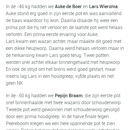
In de -46 kg hadden we
Auke de Boer
en
Lars Wiersma
.
Auke stond erg goed in zijn eerste pot en was aanvallend
de baas waardoor hij won. Daarna draaide hij weer een
prima pot die hij net verloor en de laatste pot werd helaas
verloren. Een prima eerste ervaring voor Auke.
Lars kwam een wazari achter, maar maakte dit goed met
een dikke heupworp. Daarna werd helaas verloren maar in
de herkansing kwam Lars goed terug. Twee potten
werden snel achter elkaar binnengehaald met heupworp.
En ook de strijd om het brons werd goed gestart, maar
ineens lag Lars in een houdgreep; vijfde plaats en net
geen NK .
In de -50 kg hadden we
Pepijn Braam
, die zijn eerste pot
snel binnenhaalde met twee wazaris door schouderworp.
Tweede pot werd gewonnen met schouderworp gevolgd
door een prima houdgreep. In de halve finale tegen
Peereboom kregen we een hele spannende pot te zien,