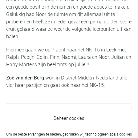
een goede positie in de nemen en goede acties te maken.
Gelukkig had Noor de ruimte om dit allemaal uit te
proberen en heeft ze in ieder geval een prima golden score
eruit gehaald waar ze weer de volgende leerpunten uit kan
halen.
Hiermee gaan we op 7 april naar het NK-15 in Leek met
Ralph, Pepijn, Colin, Finn, Naomi, Laura en Noor. Julian en
Harry Martens zijn heel trots op jullie!!!
Zoë van den Berg
won in District Midden-Nederland alle
vier haar partijen en gaat ook naar het NK-15.
Vorig bericht
Beheer cookies
Goud voor Gert-Jan Vlijm en Kayleigh
Heerikhuisen in Keulen
Om de beste ervaringen te bieden, gebruiken wij technologieën zoals cookies