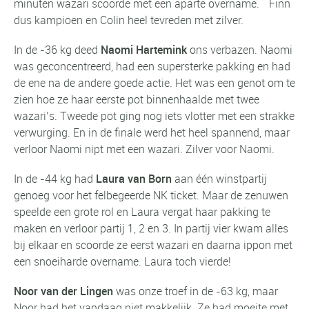
minuten wazari scoorde met een aparte overname. Finn
dus kampioen en Colin heel tevreden met zilver.
In de -36 kg deed
Naomi Hartemink
ons verbazen. Naomi
was geconcentreerd, had een supersterke pakking en had
de ene na de andere goede actie. Het was een genot om te
zien hoe ze haar eerste pot binnenhaalde met twee
wazari’s. Tweede pot ging nog iets vlotter met een strakke
verwurging. En in de finale werd het heel spannend, maar
verloor Naomi nipt met een wazari. Zilver voor Naomi.
In de -44 kg had
Laura van Born
aan één winstpartij
genoeg voor het felbegeerde NK ticket. Maar de zenuwen
speelde een grote rol en Laura vergat haar pakking te
maken en verloor partij 1, 2 en 3. In partij vier kwam alles
bij elkaar en scoorde ze eerst wazari en daarna ippon met
een snoeiharde overname. Laura toch vierde!
Noor van der Lingen
was onze troef in de -63 kg, maar
Noor had het vandaag niet makkelijk. Ze had moeite met