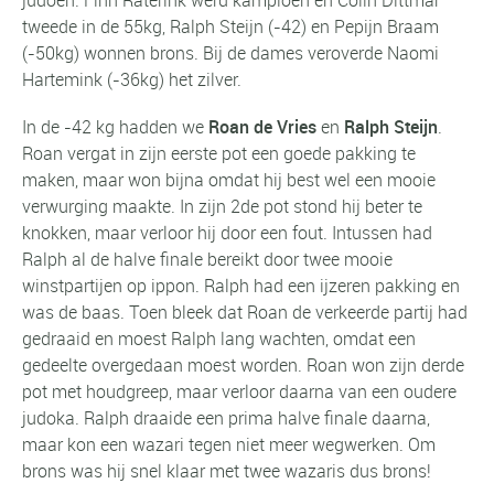
tweede in de 55kg, Ralph Steijn (-42) en Pepijn Braam
(-50kg) wonnen brons. Bij de dames veroverde Naomi
Hartemink (-36kg) het zilver.
In de -42 kg hadden we
Roan de Vries
en
Ralph Steijn
.
Roan vergat in zijn eerste pot een goede pakking te
maken, maar won bijna omdat hij best wel een mooie
verwurging maakte. In zijn 2de pot stond hij beter te
knokken, maar verloor hij door een fout. Intussen had
Ralph al de halve finale bereikt door twee mooie
winstpartijen op ippon. Ralph had een ijzeren pakking en
was de baas. Toen bleek dat Roan de verkeerde partij had
gedraaid en moest Ralph lang wachten, omdat een
gedeelte overgedaan moest worden. Roan won zijn derde
pot met houdgreep, maar verloor daarna van een oudere
judoka. Ralph draaide een prima halve finale daarna,
maar kon een wazari tegen niet meer wegwerken. Om
brons was hij snel klaar met twee wazaris dus brons!