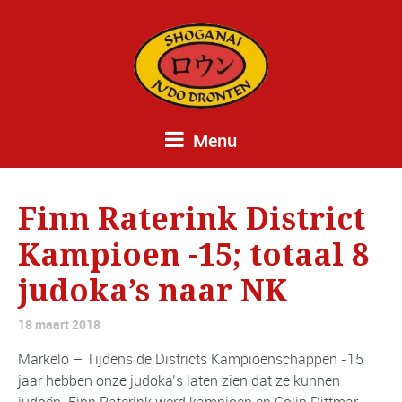
Menu
Finn Raterink District
Kampioen -15; totaal 8
judoka’s naar NK
18 maart 2018
Markelo – Tijdens de Districts Kampioenschappen -15
jaar hebben onze judoka’s laten zien dat ze kunnen
judoën. Finn Raterink werd kampioen en Colin Dittmar