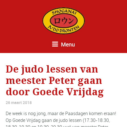
Menu
De judo lessen van
meester Peter gaan
door Goede Vrijdag
26 maart 2018
De week is nog jong, maar de Paasdagen komen eraan!
Op Goede Vrijdag gaan de judo lessen (17.30-18.30,
18.30-19.30 en 19.30-20.30 uur) van meester Peter