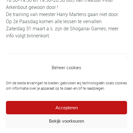
Arkenbout gewoon door !
De training van meester Harry Martens gaan niet door.
Op 2e Paasdag komen alle lessen te vervallen.
Zaterdag 31 maart a.s. zijn de Shoganai Games, meer
info volgt binnenkort.
Vorig bericht
Beheer cookies
Finn Raterink District Kampioen -15;
totaal 8 judoka's naar NK
Om de beste ervaringen te bieden, gebruiken wij technologieën zoals cookies
om informatie over je apparaat op te slaan en/of te raadplegen.
Volgend bericht
Veertig jonge judoka’s vermaken zich bij
Accepteren
Shoganai Games
Bekijk voorkeuren