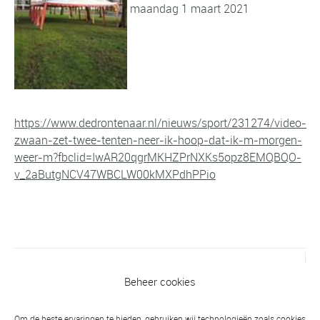
maandag 1 maart 2021
https://www.dedrontenaar.nl/nieuws/sport/231274/video-
zwaan-zet-twee-tenten-neer-ik-hoop-dat-ik-m-morgen-
weer-m?fbclid=IwAR20qgrMKHZPrNXKs5opz8EMQBQO-
v_2aButgNCV47WBCLW00kMXPdhPPio
Vorig bericht
Beheer cookies
Donderdag 11 maart judolessen
geannuleerd
Om de beste ervaringen te bieden, gebruiken wij technologieën zoals cookies