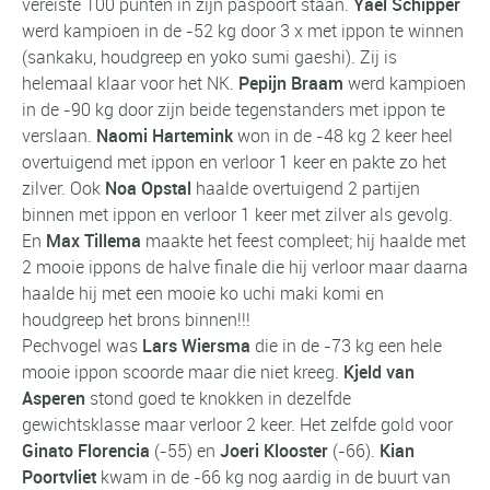
vereiste 100 punten in zijn paspoort staan.
Yaël Schipper
werd kampioen in de -52 kg door 3 x met ippon te winnen
(sankaku, houdgreep en yoko sumi gaeshi). Zij is
helemaal klaar voor het NK.
Pepijn Braam
werd kampioen
in de -90 kg door zijn beide tegenstanders met ippon te
verslaan.
Naomi Hartemink
won in de -48 kg 2 keer heel
overtuigend met ippon en verloor 1 keer en pakte zo het
zilver. Ook
Noa Opstal
haalde overtuigend 2 partijen
binnen met ippon en verloor 1 keer met zilver als gevolg.
En
Max Tillema
maakte het feest compleet; hij haalde met
2 mooie ippons de halve finale die hij verloor maar daarna
haalde hij met een mooie ko uchi maki komi en
houdgreep het brons binnen!!!
Pechvogel was
Lars Wiersma
die in de -73 kg een hele
mooie ippon scoorde maar die niet kreeg.
Kjeld van
Asperen
stond goed te knokken in dezelfde
gewichtsklasse maar verloor 2 keer. Het zelfde gold voor
Ginato Florencia
(-55) en
Joeri Klooster
(-66).
Kian
Poortvliet
kwam in de -66 kg nog aardig in de buurt van