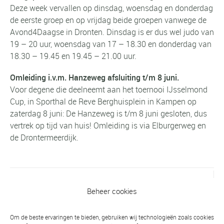
Deze week vervallen op dinsdag, woensdag en donderdag
de eerste groep en op vrijdag beide groepen vanwege de
Avond4Daagse in Dronten. Dinsdag is er dus wel judo van
19 – 20 uur, woensdag van 17 – 18.30 en donderdag van
18.30 – 19.45 en 19.45 – 21.00 uur.
Omleiding i.v.m. Hanzeweg afsluiting t/m 8 juni.
Voor degene die deelneemt aan het toernooi
IJsselmond
Cup, in Sporthal de Reve Berghuisplein in Kampen op
zaterdag 8 juni: De Hanzeweg is t/m 8 juni gesloten, dus
vertrek op tijd van huis! Omleiding is via Elburgerweg en
de Drontermeerdijk.
Vorig bericht
Beheer cookies
Dichtbij (Oldebroek) en ver weg (Venray)
op de mat!
Om de beste ervaringen te bieden, gebruiken wij technologieën zoals cookies