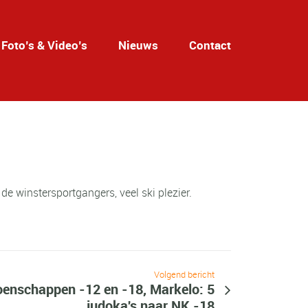
Foto’s & Video’s
Nieuws
Contact
de winstersportgangers, veel ski plezier.
Volgend bericht
oenschappen -12 en -18, Markelo: 5
judoka's naar NK -18