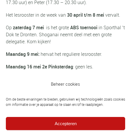
17.30 uur) en Peter (17.30 – 20.30 uur).
Het lesrooster in de week van
30 april t/m 8 mei
vervalt.
Op
zaterdag 7 mei
is het grote
ABS toernooi
in Sporthal ’t
Dok te Dronten. Shoganai neemt deel met een grote
delegatie. Kom kijken!
Maandag 9 mei:
hervat het reguliere lesrooster.
Maandag 16 mei 2e Pinksterdag
: geen les.
Beheer cookies
Vorig bericht
Om de beste ervaringen te bieden, gebruiken wij technologieën zoals cookies
Van Schoonebeek naar Teplice en Lille!!
om informatie over je apparaat op te slaan en/of te raadplegen.
Volgend bericht
Accepteren
OFK Clubprijs voor Shoganai judoka's