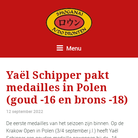
Menu
Yaël Schipper pakt
medailles in Polen
(goud -16 en brons -18)
12 september 2022
De eerste medailles van het seizoen zijn binnen. Op de
Krakow Open in Polen (3/4 september j.l.) heeft Yaël
Schipper een gouden medaille gewonnen bij de -16