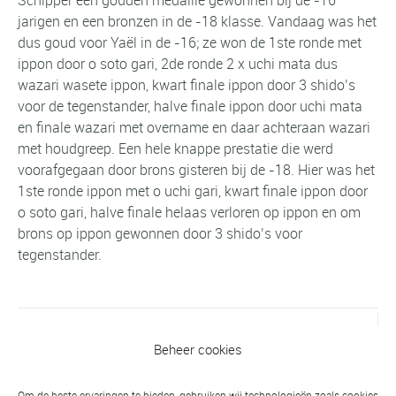
jarigen en een bronzen in de -18 klasse. Vandaag was het
dus goud voor Yaël in de -16; ze won de 1ste ronde met
ippon door o soto gari, 2de ronde 2 x uchi mata dus
wazari wasete ippon, kwart finale ippon door 3 shido’s
voor de tegenstander, halve finale ippon door uchi mata
en finale wazari met overname en daar achteraan wazari
met houdgreep. Een hele knappe prestatie die werd
voorafgegaan door brons gisteren bij de -18. Hier was het
1ste ronde ippon met o uchi gari, kwart finale ippon door
o soto gari, halve finale helaas verloren op ippon en om
brons op ippon gewonnen door 3 shido’s voor
tegenstander.
Vorig bericht
Beheer cookies
Extra trainingen en Randori training
24/25 september a.s.
Om de beste ervaringen te bieden, gebruiken wij technologieën zoals cookies