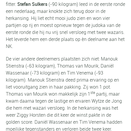
fitter.
Stefan Sulkers
(-90 kilogram) leed in de eerste ronde
een nederlaag, maar knokte zich terug door in de
herkansing. Hij liet echt mooi judo zien en won vier
partijen op rij en moest opnieuw tegen de judoka van de
eerste ronde die hij nu vrij snel versloeg met twee wazaris.
Het leverde hem een derde plaats op èn deelname aan het
NK.
De vier andere deelnemers plaatsten zich niet: Manouk
Stienstra (-63 kilogram), Thomas van Mourik, Daniël
Wassenaar (-73 kilogram) en Tim Venema (-93
kilogram). Manouk Stienstra deed prima ervaring op en
liet vooruitgang zien in haar pakking. Zij won 1 pot.
ste
Thomas van Mourik won makkelijk zijn 1
partij, maar
kwam daarna tegen de lastige en ervaren Wytze de Jong
die hem met wazari versloeg. In de herkansing was het
weer Ziggy Horsten die dit keer de winst pakte in de
golden score. Daniël Wassenaar en Tim Venema hadden
moeilijke tegenstanders en verloren beide twee keer.