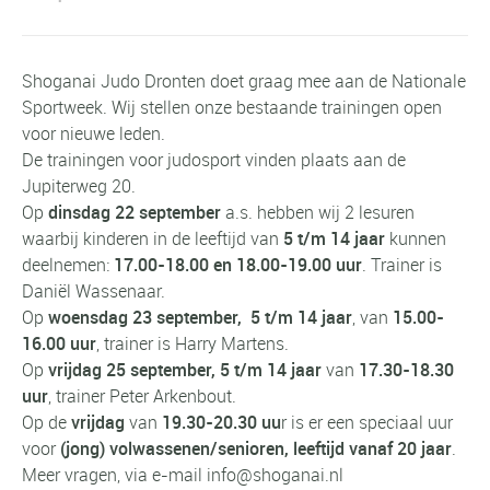
Shoganai Judo Dronten doet graag mee aan de Nationale
Sportweek. Wij stellen onze bestaande trainingen open
voor nieuwe leden.
De trainingen voor judosport vinden plaats aan de
Jupiterweg 20.
Op
dinsdag 22 september
a.s. hebben wij 2 lesuren
waarbij kinderen in de leeftijd van
5 t/m 14 jaar
kunnen
deelnemen:
17.00-18.00 en 18.00-19.00 uur
. Trainer is
Daniël Wassenaar.
Op
woensdag 23 september,
5 t/m 14 jaar
, van
15.00-
16.00 uur
, trainer is Harry Martens.
Op
vrijdag 25 september,
5 t/m 14 jaar
van
17.30-18.30
uur
, trainer Peter Arkenbout.
Op de
vrijdag
van
19.30-20.30 uu
r is er een speciaal uur
voor
(jong) volwassenen/senioren, leeftijd vanaf 20 jaar
.
Meer vragen, via e-mail
info@shoganai.nl