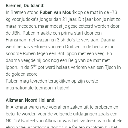
Bremen, Duitsland:
In Bremen stond
Ruben van Mourik
op de mat in de -73
kg voor judoka’s jonger dan 21 jaar. Dit jaar kon je niet zo
maar meedoen, maar moest je geselecteerd worden door
de JBN. Ruben maakte een prima start door een
Fransman met wazari en 3 shido’s te verslaan. Daarna
werd helaas verloren van een Duitser. In de herkansing
scoorde Ruben tegen een Brit ippon met een veeg. En
daarna veegde hij ook nog een Belg van de mat met
de
ippon. In de 5
pot werd helaas verloren van een Tjech in
de golden score.
Ruben mag tevreden terugkijken op zijn eerste
internationale toernooi in tijden!
Alkmaar, Noord Holland:
In Alkmaar waren we vooral om zaken uit te proberen en
beter te worden voor de volgende uitdagingen zoals een
NK-15! Nadeel van Alkmaar was het systeem van dubbele
eliminatie waardoor judoka’s die fouten maakten bij het