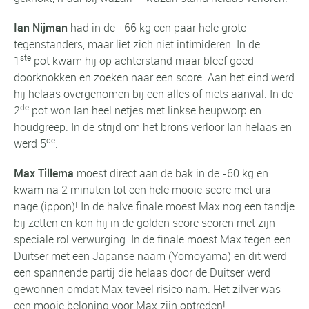
Ian Nijman
had in de +66 kg een paar hele grote
tegenstanders, maar liet zich niet intimideren. In de
ste
1
pot kwam hij op achterstand maar bleef goed
doorknokken en zoeken naar een score. Aan het eind werd
hij helaas overgenomen bij een alles of niets aanval. In de
de
2
pot won Ian heel netjes met linkse heupworp en
houdgreep. In de strijd om het brons verloor Ian helaas en
de
werd 5
.
Max Tillema
moest direct aan de bak in de -60 kg en
kwam na 2 minuten tot een hele mooie score met ura
nage (ippon)! In de halve finale moest Max nog een tandje
bij zetten en kon hij in de golden score scoren met zijn
speciale rol verwurging. In de finale moest Max tegen een
Duitser met een Japanse naam (Yomoyama) en dit werd
een spannende partij die helaas door de Duitser werd
gewonnen omdat Max teveel risico nam. Het zilver was
een mooie beloning voor Max zijn optreden!