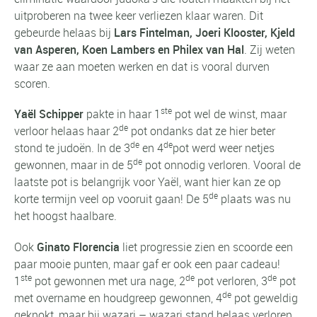
uitproberen na twee keer verliezen klaar waren. Dit
gebeurde helaas bij
Lars Fintelman, Joeri Klooster, Kjeld
van Asperen, Koen Lambers en Philex van Hal
. Zij weten
waar ze aan moeten werken en dat is vooral durven
scoren.
ste
Yaël Schipper
pakte in haar 1
pot wel de winst, maar
de
verloor helaas haar 2
pot ondanks dat ze hier beter
de
de
stond te judoën. In de 3
en 4
pot werd weer netjes
de
gewonnen, maar in de 5
pot onnodig verloren. Vooral de
laatste pot is belangrijk voor Yaël, want hier kan ze op
de
korte termijn veel op vooruit gaan! De 5
plaats was nu
het hoogst haalbare.
Ook
Ginato Florencia
liet progressie zien en scoorde een
paar mooie punten, maar gaf er ook een paar cadeau!
ste
de
de
1
pot gewonnen met ura nage, 2
pot verloren, 3
pot
de
met overname en houdgreep gewonnen, 4
pot geweldig
geknokt, maar bij wazari – wazari stand helaas verloren.