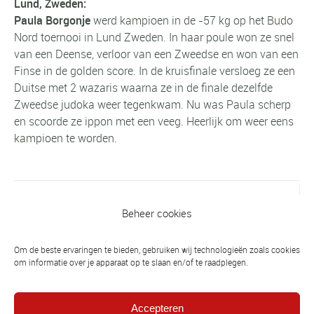
Lund, Zweden:
Paula Borgonje
werd kampioen in de -57 kg op het Budo
Nord toernooi in Lund Zweden. In haar poule won ze snel
van een Deense, verloor van een Zweedse en won van een
Finse in de golden score. In de kruisfinale versloeg ze een
Duitse met 2 wazaris waarna ze in de finale dezelfde
Zweedse judoka weer tegenkwam. Nu was Paula scherp
en scoorde ze ippon met een veeg. Heerlijk om weer eens
kampioen te worden.
Vorig bericht
Beheer cookies
RABOBANK CLUB SUPPORT -
STEMMEN KAN TOT 25 OKTOBER
Om de beste ervaringen te bieden, gebruiken wij technologieën zoals cookies
om informatie over je apparaat op te slaan en/of te raadplegen.
Volgend bericht
JBN Randori Competitie - zaterdag 4
Accepteren