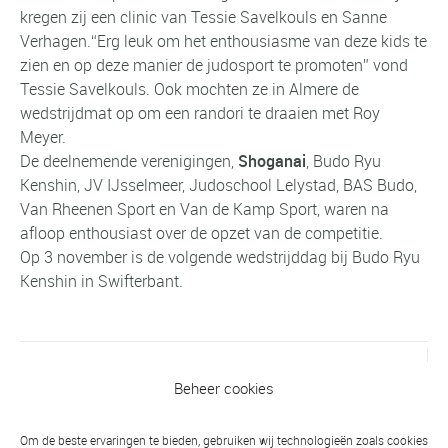
kregen zij een clinic van Tessie Savelkouls en Sanne
Verhagen.“Erg leuk om het enthousiasme van deze kids te
zien en op deze manier de judosport te promoten” vond
Tessie Savelkouls. Ook mochten ze in Almere de
wedstrijdmat op om een randori te draaien met Roy
Meyer.
De deelnemende verenigingen,
Shoganai
, Budo Ryu
Kenshin, JV IJsselmeer, Judoschool Lelystad, BAS Budo,
Van Rheenen Sport en Van de Kamp Sport, waren na
afloop enthousiast over de opzet van de competitie.
Op 3 november is de volgende wedstrijddag bij Budo Ryu
Kenshin in Swifterbant.
Vorig bericht
Beheer cookies
Paula Borgonje een decennium deelname
NK Senioren
Om de beste ervaringen te bieden, gebruiken wij technologieën zoals cookies