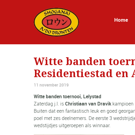
Home
Witte banden toern
Residentiestad en 
11 november 2019
Witte banden toernooi, Lelystad
Zaterdag j.l. is
Christiaan van Dravik
kampioen g
Buiten dat een fantastisch leuk en goed georgani
poel met zes deelnemers. De eerste 3 wedstrijdj
wedstijdjes uitgeroepen als winnaar.