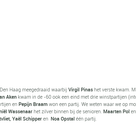
 Den Haag meegedraaid waarbij
Virgil Pinas
het verste kwam. Met
van Aken
kwam in de -60 ook een eind met drie winstpartijen (intu
tijen en
Pepijn Braam
won een partij. We weten waar we op moe
niël Wassenaar
het zilver binnen bij de senioren.
Maarten Pol
e
vliet, Yaël Schipper
en
Noa Opstal
één partij.