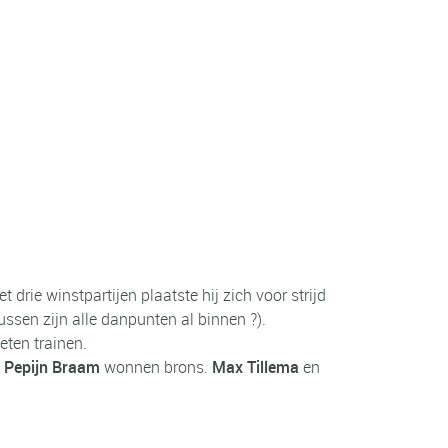
 drie winstpartijen plaatste hij zich voor strijd
ssen zijn alle danpunten al binnen ?).
ten trainen.
n
Pepijn Braam
wonnen brons.
Max Tillema
en