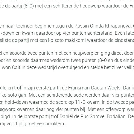
gde de partij (8-0) met een schitterende heupworp waardoor de
isen haar toernooi beginnen tegen de Russin Olinda Khrapunova. 
-down en kwam daardoor op vier punten achterstand. Even later 
iste de partij met een ko soto makikomi waardoor de eindstand 0
 fel en scoorde twee punten met een heupworp en ging direct do
 door en scoorde daarmee wederom twee punten (8-0 en dus einde 
won Caitlin deze wedstrijd overtuigend en stelde het zilver veili
lo en trof in zijn eerste partij de Fransman Gaetan Woets. Danië
o soto gari. Met een schitterende sode werden daar vier punten
met een hold-down waarmee de score op 11-0 kwam. In de tweede
eegworp kwamen daar nog vier punten bij. Met een offerworp we
ndigd. In de laatste partij trof Daniël de Rus Samvel Badalian. 
tij voortijdig met een armklem.