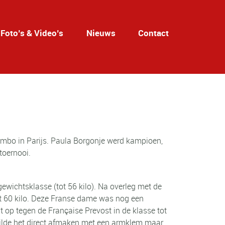
Foto’s & Video’s
Nieuws
Contact
ambo in Parijs. Paula Borgonje werd kampioen,
toernooi.
ewichtsklasse (tot 56 kilo). Na overleg met de
ot 60 kilo. Deze Franse dame was nog een
t op tegen de Française Prevost in de klasse tot
wilde het direct afmaken met een armklem maar