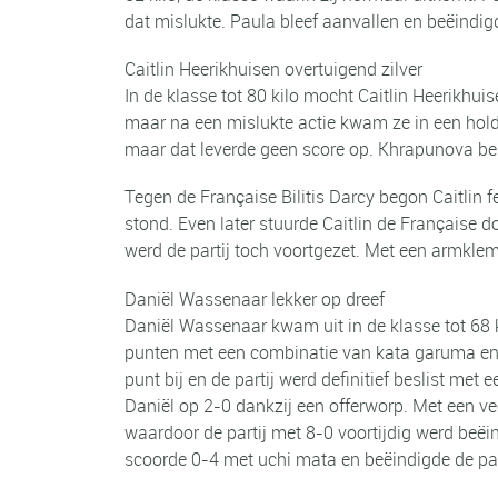
dat mislukte. Paula bleef aanvallen en beëindi
Caitlin Heerikhuisen overtuigend zilver
In de klasse tot 80 kilo mocht Caitlin Heerikhu
maar na een mislukte actie kwam ze in een hold
maar dat leverde geen score op. Khrapunova besl
Tegen de Française Bilitis Darcy begon Caitlin
stond. Even later stuurde Caitlin de Française
werd de partij toch voortgezet. Met een armklem 
Daniël Wassenaar lekker op dreef
Daniël Wassenaar kwam uit in de klasse tot 68 ki
punten met een combinatie van kata garuma en k
punt bij en de partij werd definitief beslist 
Daniël op 2-0 dankzij een offerworp. Met een v
waardoor de partij met 8-0 voortijdig werd beëi
scoorde 0-4 met uchi mata en beëindigde de par