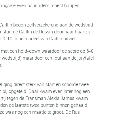
 Française even naar adem moest happen.
Caitlin begon zelfverzekerend aan de wedstrijd
stuurde Caitlin de Russin door naar haar zij
-10 in het nadeel van Caitlin uitviel.
or met een hold-down waardoor de score op 6-0
wedstrijd) maar door een fout aan de jurytafel
g.
l ging direct sterk van start en scoorde twee
 bij opgeteld. Daar kwam even later nog een
 partij tegen de Fransman Alexis James kwam
rden de laatste twee punten binnen gehaald
Deze was nog een maatje te groot. De Rus