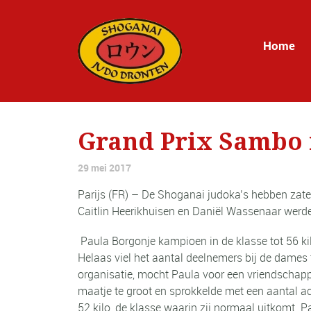
Home
Grand Prix Sambo i
29 mei 2017
Parijs (FR) – De Shoganai judoka’s hebben zate
Caitlin Heerikhuisen en Daniël Wassenaar werde
Paula
Borgonje kampioen in de klasse tot 56 ki
Helaas viel het aantal deelnemers bij de dames 
organisatie, mocht Paula voor een vriendschapp
maatje te groot en sprokkelde met een aantal ac
52 kilo, de klasse waarin zij normaal uitkomt.