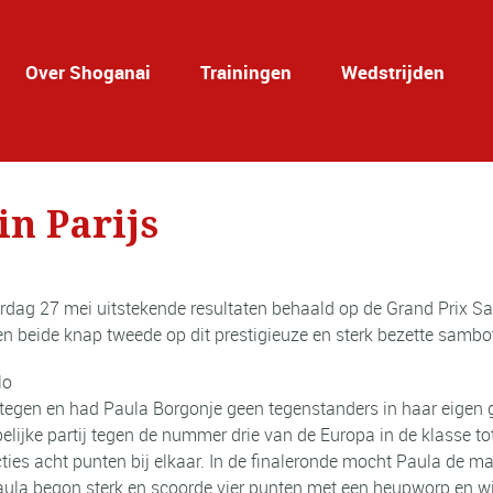
Over Shoganai
Trainingen
Wedstrijden
n Parijs
rdag 27 mei uitstekende resultaten behaald op de Grand Prix S
n beide knap tweede op dit prestigieuze en sterk bezette sambo
lo
tegen en had Paula Borgonje geen tegenstanders in haar eigen g
elijke partij tegen de nummer drie van de Europa in de klasse t
ties acht punten bij elkaar. In de finaleronde mocht Paula de ma
 Paula begon sterk en scoorde vier punten met een heupworp en 