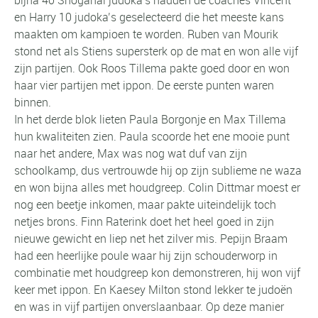
en Harry 10 judoka’s geselecteerd die het meeste kans
maakten om kampioen te worden. Ruben van Mourik
stond net als Stiens supersterk op de mat en won alle vijf
zijn partijen. Ook Roos Tillema pakte goed door en won
haar vier partijen met ippon. De eerste punten waren
binnen.
In het derde blok lieten Paula Borgonje en Max Tillema
hun kwaliteiten zien. Paula scoorde het ene mooie punt
naar het andere, Max was nog wat duf van zijn
schoolkamp, dus vertrouwde hij op zijn sublieme ne waza
en won bijna alles met houdgreep. Colin Dittmar moest er
nog een beetje inkomen, maar pakte uiteindelijk toch
netjes brons. Finn Raterink doet het heel goed in zijn
nieuwe gewicht en liep net het zilver mis. Pepijn Braam
had een heerlijke poule waar hij zijn schouderworp in
combinatie met houdgreep kon demonstreren, hij won vijf
keer met ippon. En Kaesey Milton stond lekker te judoën
en was in vijf partijen onverslaanbaar. Op deze manier