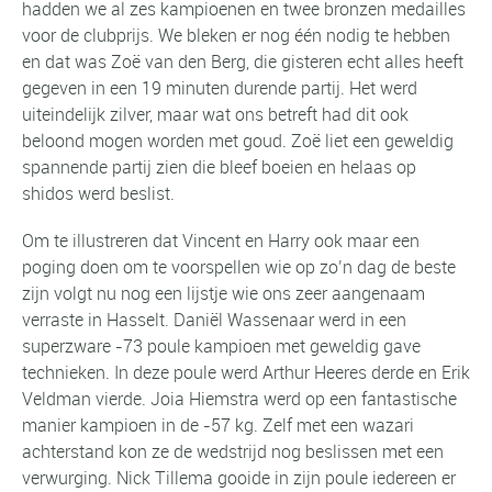
hadden we al zes kampioenen en twee bronzen medailles
voor de clubprijs. We bleken er nog één nodig te hebben
en dat was Zoë van den Berg, die gisteren echt alles heeft
gegeven in een 19 minuten durende partij. Het werd
uiteindelijk zilver, maar wat ons betreft had dit ook
beloond mogen worden met goud. Zoë liet een geweldig
spannende partij zien die bleef boeien en helaas op
shidos werd beslist.
Om te illustreren dat Vincent en Harry ook maar een
poging doen om te voorspellen wie op zo’n dag de beste
zijn volgt nu nog een lijstje wie ons zeer aangenaam
verraste in Hasselt. Daniël Wassenaar werd in een
superzware -73 poule kampioen met geweldig gave
technieken. In deze poule werd Arthur Heeres derde en Erik
Veldman vierde. Joia Hiemstra werd op een fantastische
manier kampioen in de -57 kg. Zelf met een wazari
achterstand kon ze de wedstrijd nog beslissen met een
verwurging. Nick Tillema gooide in zijn poule iedereen er