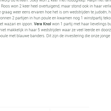
Roos won 2 keer heel overtuigend, maar stond ook in haar verlie
graag weer eens ervaren hoe het is om wedstrijden te judoën, 
nnen 2 partijen in hun poule en kwamen nog 1 winstpartij teko
met wazari en ippon.
Vera Knol
won 1 partij met haar lievelings 
niet makkelijk in haar 5 wedstrijden waar ze veel leerde en door
poule met blauwe banders. Dit zijn de investering die onze jong