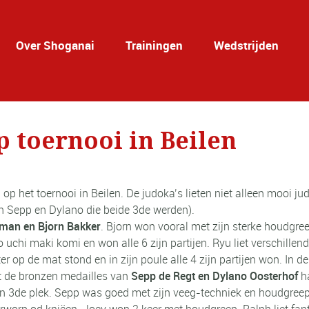
Over Shoganai
Trainingen
Wedstrijden
p toernooi in Beilen
op het toernooi in Beilen. De judoka’s lieten niet alleen mooi 
n Sepp en Dylano die beide 3de werden).
rman en Bjorn Bakker
. Bjorn won vooral met zijn sterke houdgr
uchi maki komi en won alle 6 zijn partijen. Ryu liet verschillen
er op de mat stond en in zijn poule alle 4 zijn partijen won. In d
t de bronzen medailles van
Sepp de Regt en Dylano Oosterhof
h
n 3de plek. Sepp was goed met zijn veeg-techniek en houdgree
rworp od kniëen. Joey won 2 keer met houdgreep. Ralph liet fan