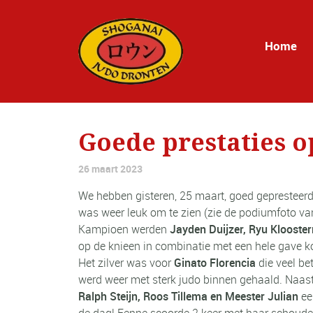
Home
Goede prestaties o
26 maart 2023
We hebben gisteren, 25 maart, goed gepresteerd 
was weer leuk om te zien (zie de podiumfoto va
Kampioen werden
Jayden Duijzer, Ryu Klooste
op de knieen in combinatie met een hele gave ko 
Het zilver was voor
Ginato Florencia
die veel bet
werd weer met sterk judo binnen gehaald. Naas
Ralph Steijn, Roos Tillema en Meester Julian
ee
de dag! Fenne scoorde 2 keer met haar schoude