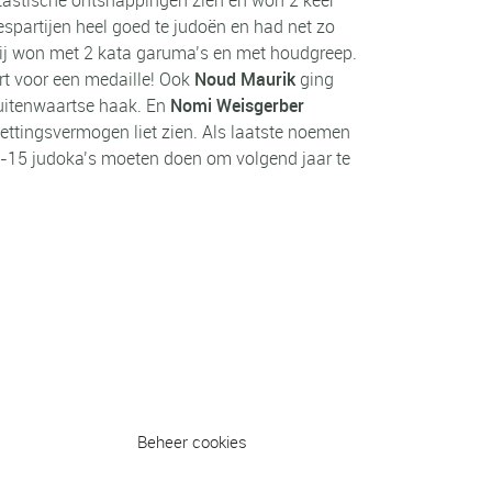
spartijen heel goed te judoën en had net zo
hij won met 2 kata garuma’s en met houdgreep.
rt voor een medaille! Ook
Noud Maurik
ging
buitenwaartse haak. En
Nomi Weisgerber
zettingsvermogen liet zien. Als laatste noemen
e -15 judoka’s moeten doen om volgend jaar te
Beheer cookies