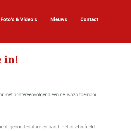
Foto’s & Video’s
Nieuws
Contact
 in!
aar met achtereenvolgend een ne-waza toernooi
ht, geboortedatum en band. Het inschrijfgeld