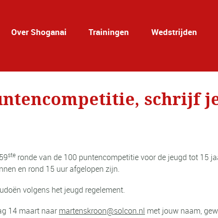
Over Shoganai
Trainingen
Wedstrijden
untencompetitie, schrijf je
ste
 59
ronde van de 100 puntencompetitie voor de jeugd tot 15 j
nnen en rond 15 uur afgelopen zijn.
judoën volgens het jeugd regelement.
ag 14 maart naar
martenskroon@solcon.nl
met jouw naam, gewic