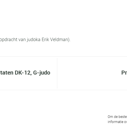
 opdracht van judoka Erik Veldman).
ltaten DK-12, G-judo
Pr
Om de beste 
informatie ov