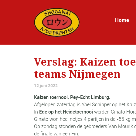
Home
Verslag: Kaizen to
teams Nijmegen
12 juni 2022
Kaizen toernooi, Pey-Echt Limburg.
Afgelopen zaterdag is Yaël Schipper op het Kai
In
Ede op het Heidetoernooi
werden Ginato Flore
Ginato won heel netjes 4 partijen in de -55 kg ma
Op zondag stonden de gebroeders Van Mourik 
de finale van een Fin.