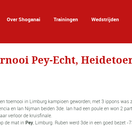
Over Shoganai
Trainingen
Wedstrijden
ernooi Pey-Echt, Heidetoe
zen toernooi in Limburg kampioen geworden; met 3 ippons was zij
ncia en Ian Nijman beiden 3de. Ian had een poule en won 2 parti
ar verloor de kruisfinale.
op de mat in
Pey
, Limburg. Ruben werd 3de in een goed bezet -7