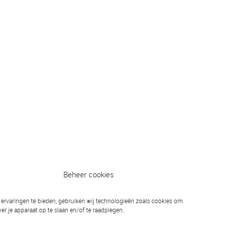
Beheer cookies
ervaringen te bieden, gebruiken wij technologieën zoals cookies om
Volgend bericht
er je apparaat op te slaan en/of te raadplegen.
d- en slip examen vanaf 27 juni a.s.