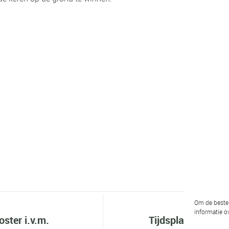
Om de beste 
informatie ov
ster i.v.m.
Tijdsplanning ban