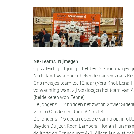
NK-Teams, Nijmegen
Op zaterdag 11 juni j.l. hebben 3 Shoganai jeu
Nederland waaronder bekende namen zoals Kena
Ons meisjes team tot 12 jaar (Vera Knol, Lena
verwachting want zij versloegen het team van 
(beide keren won Fenne).
De jongens -12 hadden het zwaar. Xavier Sideri
van Lu Gia Jen en Judo A7 met 4-1.
De jongens -15 deden goede ervaring op, in oktob
Jayden Duijzer, Koen Lambers, Florian Huisman
de Korte en Gennep met 4-1. Alleen Ian wist bei