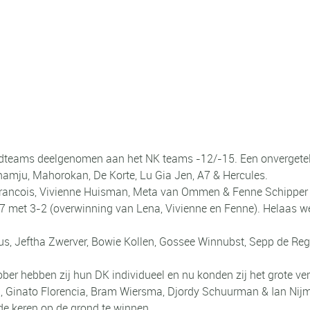
gdteams deelgenomen aan het NK teams -12/-15. Een onvergetelij
mju, Mahorokan, De Korte, Lu Gia Jen, A7 & Hercules.
 Francois, Vivienne Huisman, Meta van Ommen & Fenne Schipper
A7 met 3-2 (overwinning van Lena, Vivienne en Fenne). Helaas 
us, Jeftha Zwerver, Bowie Kollen, Gossee Winnubst, Sepp de Re
er hebben zij hun DK individueel en nu konden zij het grote vers
, Ginato Florencia, Bram Wiersma, Djordy Schuurman & Ian Nij
de keren op de grond te winnen.