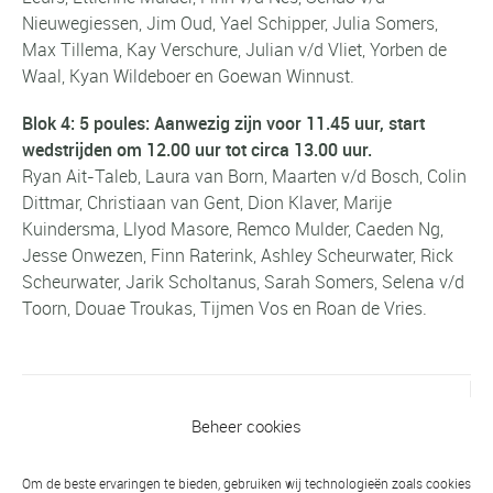
Nieuwegiessen, Jim Oud, Yael Schipper, Julia Somers,
Max Tillema, Kay Verschure, Julian v/d Vliet, Yorben de
Waal, Kyan Wildeboer en Goewan Winnust.
Blok 4:
5 poules: Aanwezig zijn voor 11.45 uur, start
wedstrijden om 12.00 uur tot circa 13.00 uur.
Ryan Ait-Taleb, Laura van Born, Maarten v/d Bosch, Colin
Dittmar, Christiaan van Gent, Dion Klaver, Marije
Kuindersma, Llyod Masore, Remco Mulder, Caeden Ng,
Jesse Onwezen, Finn Raterink, Ashley Scheurwater, Rick
Scheurwater, Jarik Scholtanus, Sarah Somers, Selena v/d
Toorn, Douae Troukas, Tijmen Vos en Roan de Vries.
Vorig bericht
Beheer cookies
Eerste toernooi 2017, Donderslag (B):
wint jeugd 3e clubprijs!
Om de beste ervaringen te bieden, gebruiken wij technologieën zoals cookies