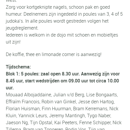
Zorg voor kortgeknipte nagels, schoon pak en goed
humeur. Deelnemers zijn ingedeeld in poules van 3, 4 of 5
judoka’s. In alle poules wordt gestreden volgen het
jeugdreglement.
Iedereen is welkom in de dojo mit schoen en mobieltjes
uit zijn!
De koffie, thee en limonade corner is aanwezig!
Tijdschema:
Blok 1:
5 poules: zaal open 8.30 uur. Aanwezig zijn voor
8.45 uur, start wedstrijden om 09.00 uur tot circa 10.00
uur.
Mouaad Albojaddaine, Julian v/d Berg, Lise Bongaarts,
Effraïm Francois, Robin van Ginkel, Jesse den Hartog,
Florian Huisman, Finn Huurman, Bram Kerremans, Nick
Kluin, Yannick Leurs, Jeremy Mantingh, Tygo Naber,
Jaeson Ng, Tijn Opstal, Kai Peeters, Fenne Schipper, Nick
Tillema, Bram van Tongeren, Rodin Vos, Tijn van