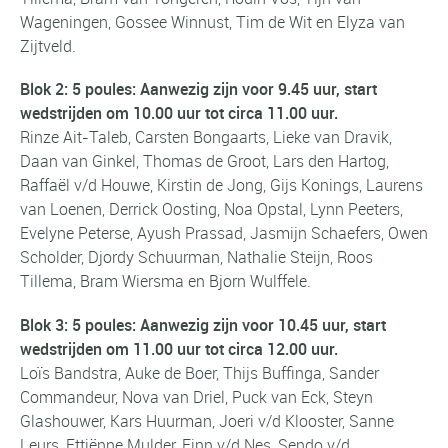
Wageningen, Gossee Winnust, Tim de Wit en Elyza van
Zijtveld.
Blok 2:
5 poules: Aanwezig zijn voor 9.45 uur, start
wedstrijden om 10.00 uur tot circa 11.00 uur.
Rinze Ait-Taleb, Carsten Bongaarts, Lieke van Dravik,
Daan van Ginkel, Thomas de Groot, Lars den Hartog,
Raffaël v/d Houwe, Kirstin de Jong, Gijs Konings, Laurens
van Loenen, Derrick Oosting, Noa Opstal, Lynn Peeters,
Evelyne Peterse, Ayush Prassad, Jasmijn Schaefers, Owen
Scholder, Djordy Schuurman, Nathalie Steijn, Roos
Tillema, Bram Wiersma en Bjorn Wulffele.
Blok 3:
5 poules: Aanwezig zijn voor 10.45 uur, start
wedstrijden om 11.00 uur tot circa 12.00 uur.
Loïs Bandstra, Auke de Boer, Thijs Buffinga, Sander
Commandeur, Nova van Driel, Puck van Eck, Steyn
Glashouwer, Kars Huurman, Joeri v/d Klooster, Sanne
Leurs, Ettiënne Mulder, Finn v/d Nes, Sendo v/d