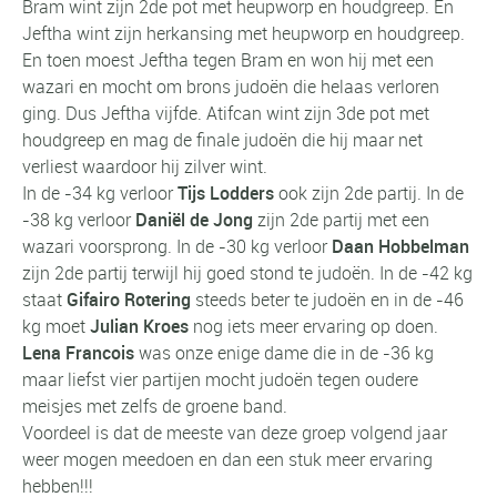
Bram wint zijn 2de pot met heupworp en houdgreep. En
Jeftha wint zijn herkansing met heupworp en houdgreep.
En toen moest Jeftha tegen Bram en won hij met een
wazari en mocht om brons judoën die helaas verloren
ging. Dus Jeftha vijfde. Atifcan wint zijn 3de pot met
houdgreep en mag de finale judoën die hij maar net
verliest waardoor hij zilver wint.
In de -34 kg verloor
Tijs Lodders
ook zijn 2de partij. In de
-38 kg verloor
Daniël de Jong
zijn 2de partij met een
wazari voorsprong. In de -30 kg verloor
Daan Hobbelman
zijn 2de partij terwijl hij goed stond te judoën. In de -42 kg
staat
Gifairo Rotering
steeds beter te judoën en in de -46
kg moet
Julian Kroes
nog iets meer ervaring op doen.
Lena Francois
was onze enige dame die in de -36 kg
maar liefst vier partijen mocht judoën tegen oudere
meisjes met zelfs de groene band.
Voordeel is dat de meeste van deze groep volgend jaar
weer mogen meedoen en dan een stuk meer ervaring
hebben!!!