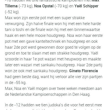
Tillema
(-73 kg),
Noa Opstal
(-70 kg) en
Yaël Schipper
(-52 kg).
Max won zijn eerste pot met een super strakke
verwurging. Zijn halve finale won hij met een hele harde
tani o toshi en de finale won hij met een binnenwaartse
haak en een hele mooie houdgreep. Noa won haar eerste
pot met een gave kanteltechniek en houdgreep en ook
haar 2de pot werd gewonnen door goed te volgen op de
grond en toe te slaan met een strakke houdgreep. Yaël
scoorde in haar 1e pot wazari met heupworp en maakte
later een wazari met sankaku houdgreep. Haar 2de partij
won ze ook met sankaku houdgreep.
Ginato Florencia
had geen beste dag, want hij verloor alle vier zijn partijen
in de -55 kg.
Max, Noa en Yaël mogen over twee weken meedoen aan
de Nederlandse Kampioenschappen in Den Haag.
In de -12 hadden we tien judoka’s die voor het eerst mee