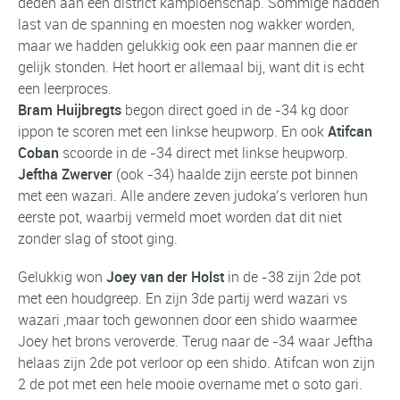
deden aan een district kampioenschap. Sommige hadden
last van de spanning en moesten nog wakker worden,
maar we hadden gelukkig ook een paar mannen die er
gelijk stonden. Het hoort er allemaal bij, want dit is echt
een leerproces.
Bram Huijbregts
begon direct goed in de -34 kg door
ippon te scoren met een linkse heupworp. En ook
Atifcan
Coban
scoorde in de -34 direct met linkse heupworp.
Jeftha Zwerver
(ook -34) haalde zijn eerste pot binnen
met een wazari. Alle andere zeven judoka’s verloren hun
eerste pot, waarbij vermeld moet worden dat dit niet
zonder slag of stoot ging.
Gelukkig won
Joey van der Holst
in de -38 zijn 2de pot
met een houdgreep. En zijn 3de partij werd wazari vs
wazari ,maar toch gewonnen door een shido waarmee
Joey het brons veroverde. Terug naar de -34 waar Jeftha
helaas zijn 2de pot verloor op een shido. Atifcan won zijn
2 de pot met een hele mooie overname met o soto gari.