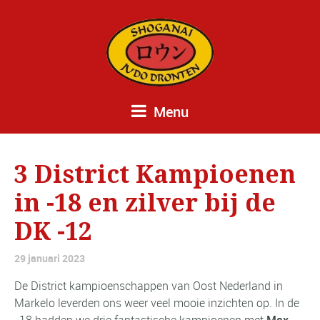
Menu
3 District Kampioenen
in -18 en zilver bij de
DK -12
29 januari 2023
De District kampioenschappen van Oost Nederland in
Markelo leverden ons weer veel mooie inzichten op. In de
-18 hadden we drie fantastische kampioenen met
Max