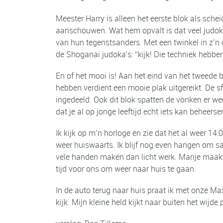
Meester Harry is alleen het eerste blok als sche
aanschouwen. Wat hem opvalt is dat veel judoka
van hun tegenstsanders. Met een twinkel in z’n o
de Shoganai judoka’s: “kijk! Die techniek hebbe
En of het mooi is! Aan het eind van het tweede
hebben verdient een mooie plak uitgereikt. De s
ingedeeld. Ook dit blok spatten de vonken er we
dat je al op jonge leeftijd echt iets kan beheer
Ik kijk op m’n horloge en zie dat het al weer 14:0
weer huiswaarts. Ik blijf nog even hangen om s
vele handen maken dan licht werk. Marije maakt 
tijd voor ons om weer naar huis te gaan.
In de auto terug naar huis praat ik met onze Max
kijk. Mijn kleine held kijkt naar buiten het wijd