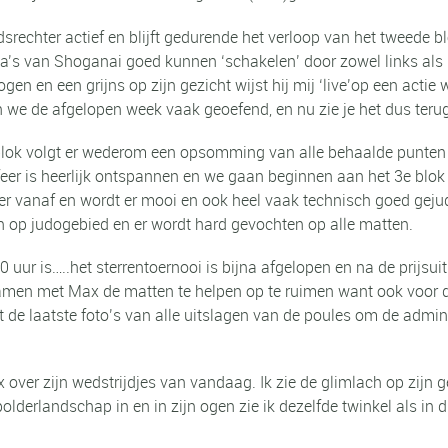
idsrechter actief en blijft gedurende het verloop van het tweede
’s van Shoganai goed kunnen ‘schakelen’ door zowel links als r
gen en een grijns op zijn gezicht wijst hij mij ‘live’op een actie
n we de afgelopen week vaak geoefend, en nu zie je het dus teru
 blok volgt er wederom een opsomming van alle behaalde punten e
feer is heerlijk ontspannen en we gaan beginnen aan het 3
e
blok 
er vanaf en wordt er mooi en ook heel vaak technisch goed gejud
sen op judogebied en er wordt hard gevochten op alle matten.
0 uur is…..het sterrentoernooi is bijna afgelopen en na de prijsui
amen met Max de matten te helpen op te ruimen want ook voor di
de laatste foto’s van alle uitslagen van de poules om de admin
 over zijn wedstrijdjes van vandaag. Ik zie de glimlach op zijn g
e polderlandschap in en in zijn ogen zie ik dezelfde twinkel als i