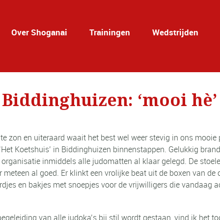
Over Shoganai
Trainingen
Wedstrijden
 Biddinghuizen: ‘mooi hè’
e zon en uiteraard waait het best wel weer stevig in ons mooie p
 ‘Het Koetshuis’ in Biddinghuizen binnenstappen. Gelukkig bra
 organisatie inmiddels alle judomatten al klaar gelegd. De stoel
meteen al goed. Er klinkt een vrolijke beat uit de boxen van de o
djes en bakjes met snoepjes voor de vrijwilligers die vandaag 
geleiding van alle judoka’s bij stil wordt gestaan, vind ik het to