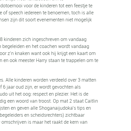
udotoernooi voor de kinderen tot een feestje te
e of speech iedereen te benoemen, toch is alle
nsen zijn dit soort evenementen niet mogelijk
118 kinderen zich ingeschreven om vandaag
en begeleiden en het coachen wordt vandaag
or z’n knaken want ook hij krijgt een kaart om
n en ook meester Harry staan te trappelen om te
es. Alle kinderen worden verdeeld over 3 matten
 6 jaar oud zijn, er wordt gevochten als
do uit het oog: respect en plezier. Het is de
nodig een woord van troost. Op mat 2 staat Caitlin
ijsten en geven alle Shoganaijudoka’s tips en
 begeleiders en scheidsrechters) zichtbaar
e omschrijven is maar het raakt de kern van