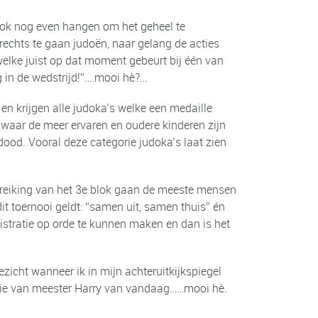
 blok nog even hangen om het geheel te
echts te gaan judoën, naar gelang de acties
 welke juist op dat moment gebeurt bij één van
g in de wedstrijd!”….mooi hè?…
n krijgen alle judoka’s welke een medaille
waar de meer ervaren en oudere kinderen zijn
ood. Vooral deze categorie judoka’s laat zien
treiking van het 3
e
blok gaan de meeste mensen
t toernooi geldt: “samen uit, samen thuis” én
istratie op orde te kunnen maken en dan is het
ezicht wanneer ik in mijn achteruitkijkspiegel
n die van meester Harry van
vandaag……mooi hè.