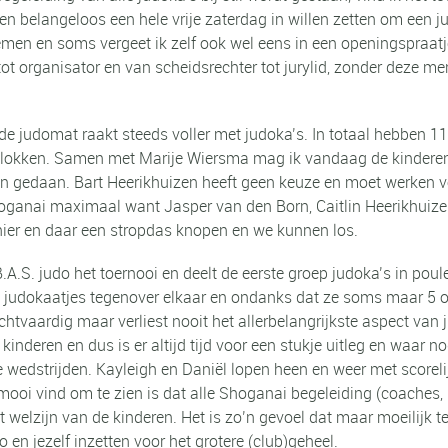
g en belangeloos een hele vrije zaterdag in willen zetten om een j
oemen en soms vergeet ik zelf ook wel eens in een openingspraatj
ot organisator en van scheidsrechter tot jurylid, zonder deze me
de judomat raakt steeds voller met judoka’s. In totaal hebben 
 3 blokken. Samen met Marije Wiersma mag ik vandaag de kinder
 gedaan. Bart Heerikhuizen heeft geen keuze en moet werken vo
oganai maximaal want Jasper van den Born, Caitlin Heerikhuize
 hier en daar een stropdas knopen en we kunnen los.
.S. judo het toernooi en deelt de eerste groep judoka’s in poul
te judokaatjes tegenover elkaar en ondanks dat ze soms maar 5 of
htvaardig maar verliest nooit het allerbelangrijkste aspect van ju
 kinderen en dus is er altijd tijd voor een stukje uitleg en waar 
le wedstrijden. Kayleigh en Daniël lopen heen en weer met scorel
o mooi vind om te zien is dat alle Shoganai begeleiding (coaches,
 welzijn van de kinderen. Het is zo’n gevoel dat maar moeilijk t
n jezelf inzetten voor het grotere (club)geheel.