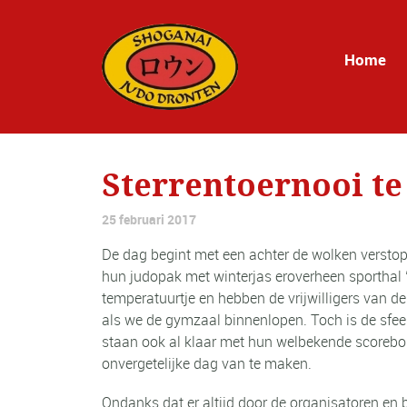
Home
Sterrentoernooi te
25 februari 2017
De dag begint met een achter de wolken verstopt
hun judopak met winterjas eroverheen sporthal
temperatuurtje en hebben de vrijwilligers van de
als we de gymzaal binnenlopen. Toch is de sfeer 
staan ook al klaar met hun welbekende scorebor
onvergetelijke dag van te maken.
Ondanks dat er altijd door de organisatoren en be