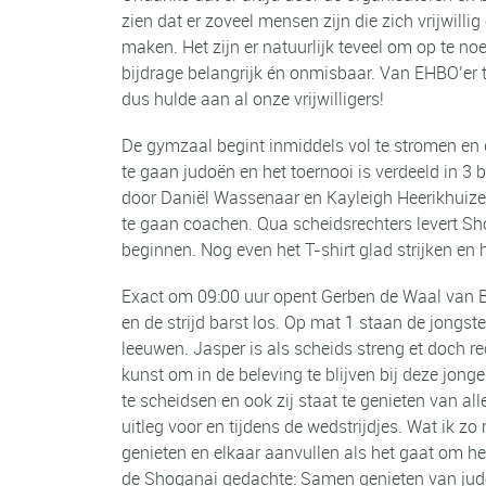
zien dat er zoveel mensen zijn die zich vrijwilli
maken. Het zijn er natuurlijk teveel om op te n
bijdrage belangrijk én onmisbaar. Van EHBO’er t
dus hulde aan al onze vrijwilligers!
De gymzaal begint inmiddels vol te stromen en 
te gaan judoën en het toernooi is verdeeld in
door Daniël Wassenaar en Kayleigh Heerikhuizen
te gaan coachen. Qua scheidsrechters levert Sh
beginnen. Nog even het T-shirt glad strijken en
Exact om 09:00 uur opent Gerben de Waal van B.A
en de strijd barst los. Op mat 1 staan de jongs
leeuwen. Jasper is als scheids streng et doch rec
kunst om in de beleving te blijven bij deze jonge
te scheidsen en ook zij staat te genieten van al
uitleg voor en tijdens de wedstrijdjes. Wat ik z
genieten en elkaar aanvullen als het gaat om het
de Shoganai gedachte: Samen genieten van judo e