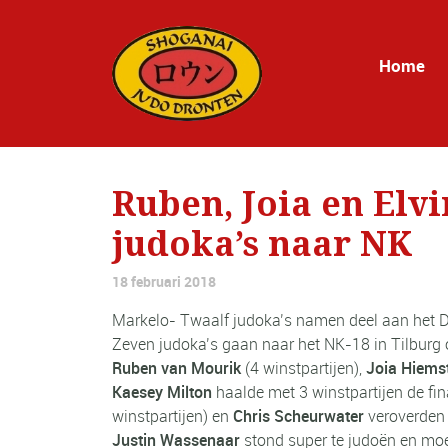
Home
Ruben, Joia en Elvi
judoka’s naar NK
18 februari 2018
Markelo- Twaalf judoka’s namen deel aan het 
Zeven judoka’s gaan naar het NK-18 in Tilburg 
Ruben van Mourik
(4 winstpartijen),
Joia Hiems
Kaesey Milton
haalde met 3 winstpartijen de fi
winstpartijen) en
Chris Scheurwater
veroverden 
Justin Wassenaar
stond super
te judoën en moe