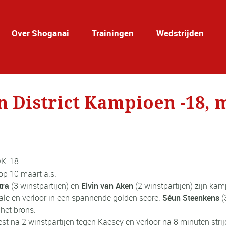
Over Shoganai
Trainingen
Wedstrijden
n District Kampioen -18, 
DK-18.
op 10 maart a.s.
tra
(3 winstpartijen) en
Elvin van Aken
(2 winstpartijen) zijn ka
nale en verloor in een spannende golden score.
Séun Steenkens
(
het brons.
st na 2 winstpartijen tegen Kaesey en verloor na 8 minuten stri