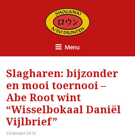
Menu
Slagharen: bijzonder
en mooi toernooi –
Abe Root wint
“Wisselbokaal Daniël
Vijlbrief”
24 januari 2016