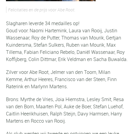
Felicitaties en de prijs voor Abe Root.
Slagharen leverde 34 medailles op!
Goud voor: Naomi Hartemink, Laura van Rooij, Justin
Wassenaar, Roy de Putter, Thomas van Mourik, Gertjan
Kuindersma, Stefan Sulkers, Ruben van Mourik, Max
Tillema, Fabian Feliciano Rebelo, Daniël Wassenaar, Roy
Koffijberg, Colin Dittmar, Erik Veldman en Sacha Buwalda.
Zilver voor Abe Root, Jelmer van den Toorn, Milan
Kemme, Arthur Heeres, Francisco van der Steen, Finn
Raterink en Marlynn Martens.
Brons: Myrthe de Vries, Joia Hiemstra, Lesley Smit, Resa
van den Born, Maarten Pol, Auke de Boer, Stefan Luehof,
Caitlin Heerikhuisen, Ralph Steijn, Davy Harmsen, Harry
Martens en Rocco van Rooij.
Als club werden wij tweede en ontvingen we een leuke