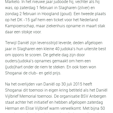
Markelo.
In het nieuwe jaar judoode hij, vechter als hij
was, op zaterdag 1 februari in Slagharen (zilver) en
zondag 2 februari in Hoogland (goud).
Een tweede plaats
op het DK -15 gaf hem een ticket voor het Nederland
Kampioenschap, maar ziekenhuis opname in maart stak
daar een stokje voor.
Terwijl Daniël zijn levensstrijd leverde, deden afgelopen
jaar in Slagharen een kleine 40 judoka’s hun uiterste best
om ippons te scoren. De gehele dag zijn door
ouders/judoka’s opnames gemaakt om hem een
(judo)hart onder de riem te steken. En ook toen won
Shoganai de club- en geld prijs.
Na het overlijden van Daniël op 30 juli 2015 heeft
Shoganai dit toernooi in eigen kring betiteld als het Daniël
Vijlbrief Memorial toernooi. De organisatie BSV Anbergen
staat achter het initiatief en hebben afgelopen zaterdag
Herman en Elise Vijlbrief warm verwelkomt. Met bijna 50