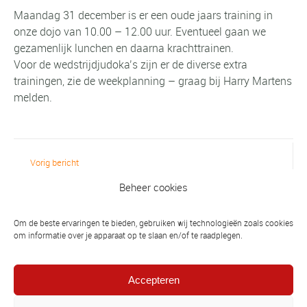
Maandag 31 december is er een oude jaars training in
onze dojo van 10.00 – 12.00 uur. Eventueel gaan we
gezamenlijk lunchen en daarna krachttrainen.
Voor de wedstrijdjudoka’s zijn er de diverse extra
trainingen, zie de weekplanning – graag bij Harry Martens
melden.
Vorig bericht
Felicitaties voor de winnaars van dit
Beheer cookies
weekend, 100pnt, Hoogeveen, Enschede..
en DAN examen
Om de beste ervaringen te bieden, gebruiken wij technologieën zoals cookies
om informatie over je apparaat op te slaan en/of te raadplegen.
Volgend bericht
Maandag 7 januari a.s. starten de lessen,
Accepteren
schrijf je in voor ABK toernooi, 26 januari