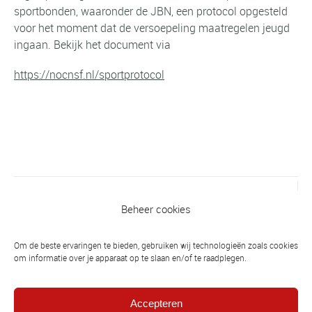
sportbonden, waaronder de JBN, een protocol opgesteld
voor het moment dat de versoepeling maatregelen jeugd
ingaan. Bekijk het document via
https://nocnsf.nl/sportprotocol
Vorig bericht
Beheer cookies
Nog even geduld a.u.b.
Om de beste ervaringen te bieden, gebruiken wij technologieën zoals cookies
om informatie over je apparaat op te slaan en/of te raadplegen.
Volgend bericht
Herstart: samen trainen in de buitenlucht
vanaf woensdag 29 april. a.s. Zie rooster
Accepteren
en regels