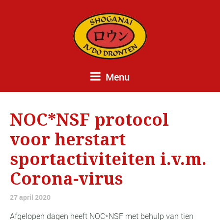
Menu
NOC*NSF protocol
voor herstart
sportactiviteiten i.v.m.
Corona-virus
27 april 2020
Afgelopen dagen heeft NOC*NSF met behulp van tien