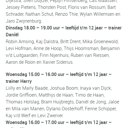
Dijkstra, Sven Duyzer, Pepijn Flinsenberg, Cas Maassen,
Jessey Pietens, Thorsten Post, Floris van Rossum, Bart
Schrader, Nathan Schut, Renzo Thie, Wylan Willemsen en
Jaro Zwijnenburg.
Dinsdag 18.00 – 19.00 uur – leeftijd t/m 12 jaar – trainer
Daniël
Robin Amsing, Kaj Dalstra, Britt Drent, Mika Groenewold,
Levi Hofman, Anne de Hoop, Thijs Hoornsman, Benjamin
v/d Luitgaarden, Finn Nijenhuis, Ruben van Riessen,
Aaron de Roon en Xavier Siderius.
Woensdag 15.00 – 16.00 uur – leeftijd t/m 12 jaar –
trainer Harry
Liilly en Marly Baade, Joshua Boom, Inaya van Dijck,
Jordie Griffioen, Matthijs de Haan, Timo de Haan,
Thomas Holslag, Bram Huijbregts, Daniël de Jong, Jaloe
en Mila van Manen, Dylano Oosterhoff, Fenne Schipper,
Kaj v/d Werf en Levi Zwerver.
Woensdag 16.00 – 17.00 uur – leeftijd t/m 12 jaar –