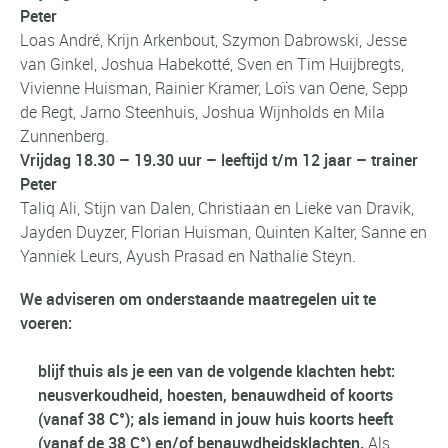
Peter
Loas André, Krijn Arkenbout, Szymon Dabrowski, Jesse
van Ginkel, Joshua Habekotté, Sven en Tim Huijbregts,
Vivienne Huisman, Rainier Kramer, Loïs van Oene, Sepp
de Regt, Jarno Steenhuis, Joshua Wijnholds en Mila
Zunnenberg.
Vrijdag 18.30 – 19.30 uur – leeftijd t/m 12 jaar – trainer
Peter
Taliq Ali, Stijn van Dalen, Christiaan en Lieke van Dravik,
Jayden Duyzer, Florian Huisman, Quinten Kalter, Sanne en
Yanniek Leurs, Ayush Prasad en Nathalie Steyn.
We adviseren om onderstaande maatregelen uit te
voeren:
blijf thuis als je een van de volgende klachten hebt:
neusverkoudheid, hoesten, benauwdheid of koorts
(vanaf 38 C°); als iemand in jouw huis koorts heeft
(vanaf de 38 C°) en/of benauwdheidsklachten.
Als