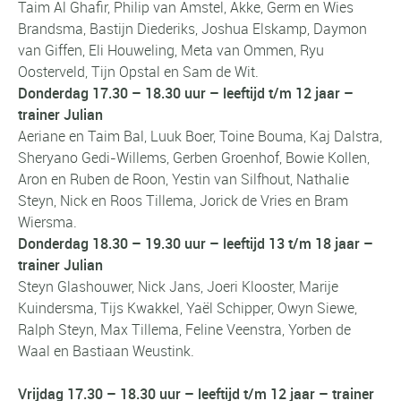
Taim Al Ghafir, Philip van Amstel, Akke, Germ en Wies
Brandsma, Bastijn Diederiks, Joshua Elskamp, Daymon
van Giffen, Eli Houweling, Meta van Ommen, Ryu
Oosterveld, Tijn Opstal en Sam de Wit.
Donderdag 17.30 – 18.30 uur – leeftijd t/m 12 jaar –
trainer Julian
Aeriane en Taim Bal, Luuk Boer, Toine Bouma, Kaj Dalstra,
Sheryano Gedi-Willems, Gerben Groenhof, Bowie Kollen,
Aron en Ruben de Roon, Yestin van Silfhout, Nathalie
Steyn, Nick en Roos Tillema, Jorick de Vries en Bram
Wiersma.
Donderdag 18.30 – 19.30 uur – leeftijd 13 t/m 18 jaar –
trainer Julian
Steyn Glashouwer, Nick Jans, Joeri Klooster, Marije
Kuindersma, Tijs Kwakkel, Yaël Schipper, Owyn Siewe,
Ralph Steyn, Max Tillema, Feline Veenstra, Yorben de
Waal en Bastiaan Weustink.
Vrijdag 17.30 – 18.30 uur – leeftijd t/m 12 jaar – trainer