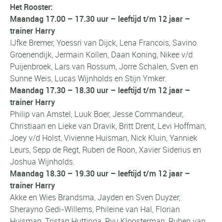
Het Rooster:
Maandag 17.00 – 17.30 uur – leeftijd t/m 12 jaar –
trainer Harry
IJfke Bremer, Yoessri van Dijck, Lena Francois, Savino
Groenendijk, Jermain Kollen, Daan Koning, Nikee v/d
Puijenbroek, Lars van Rossum, Jorre Schalen, Sven en
Sunne Weis, Lucas Wijnholds en Stijn Ymker.
Maandag 17.30 – 18.30 uur – leeftijd t/m 12 jaar –
trainer Harry
Philip van Amstel, Luuk Boer, Jesse Commandeur,
Christiaan en Lieke van Dravik, Britt Drent, Levi Hoffman,
Joey v/d Holst, Vivienne Huisman, Nick Kluin, Yanniek
Leurs, Sepp de Regt, Ruben de Roon, Xavier Siderius en
Joshua Wijnholds.
Maandag 18.30 – 19.30 uur – leeftijd t/m 12 jaar –
trainer Harry
Akke en Wies Brandsma, Jayden en Sven Duyzer,
Sherayno Gedi-Willems, Phileine van Hal, Florian
Huisman, Tristan Huttinga, Ryu Kloosterman, Ruben van