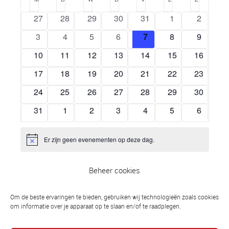
navi
en
van
datum.
0
0
0
0
0
0
0
27
28
29
30
31
1
2
weerge
Evenementen
evenementen
evenementen
evenementen
evenementen
evenementen
evenementen
eveneme
navigat
0
0
0
0
0
0
0
3
4
5
6
7
8
9
evenementen
evenementen
evenementen
evenementen
evenementen
evenementen
eveneme
0
0
0
0
0
0
0
10
11
12
13
14
15
16
evenementen
evenementen
evenementen
evenementen
evenementen
evenementen
eveneme
0
0
0
0
0
0
0
17
18
19
20
21
22
23
evenementen
evenementen
evenementen
evenementen
evenementen
evenementen
eveneme
0
0
0
0
0
0
0
24
25
26
27
28
29
30
evenementen
evenementen
evenementen
evenementen
evenementen
evenementen
eveneme
0
0
0
0
0
0
0
31
1
2
3
4
5
6
evenementen
evenementen
evenementen
evenementen
evenementen
evenementen
eveneme
Er zijn geen evenementen op deze dag.
Bericht
Beheer cookies
jul
Deze maand
sep
Om de beste ervaringen te bieden, gebruiken wij technologieën zoals cookies
om informatie over je apparaat op te slaan en/of te raadplegen.
Abonneer op kalender