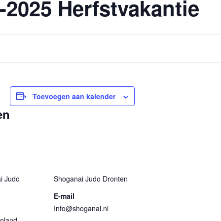
0-2025 Herfstvakantie
Toevoegen aan kalender
en
ORGANISATOR
i Judo
Shoganai Judo Dronten
E-mail
Info@shoganai.nl
voland