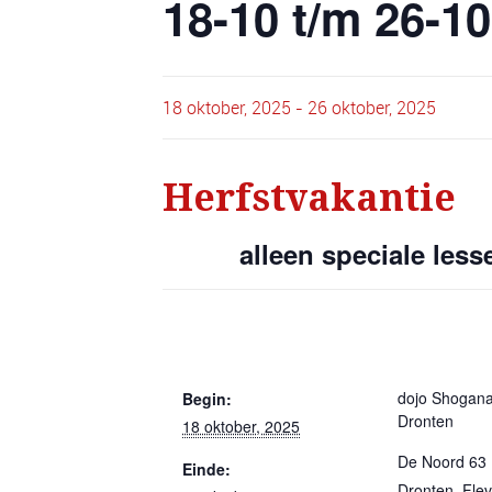
18-10 t/m 26-1
18 oktober, 2025
-
26 oktober, 2025
Herfstvakantie
alleen speciale less
GEGEVENS
LOCATIE
dojo Shogana
Begin:
Dronten
18 oktober, 2025
De Noord 63
Einde:
Dronten
,
Fle