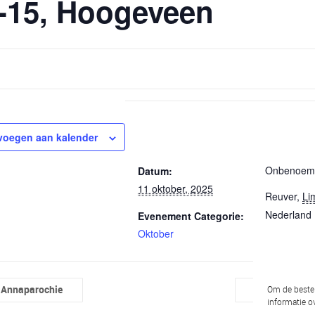
 -15, Hoogeveen
voegen aan kalender
GEGEVENS
LOCATIE
Onbenoemd
Datum:
11 oktober, 2025
Reuver
,
Li
Nederland
Evenement Categorie:
Oktober
. Annaparochie
18-10-2025 
Om de beste 
informatie ov