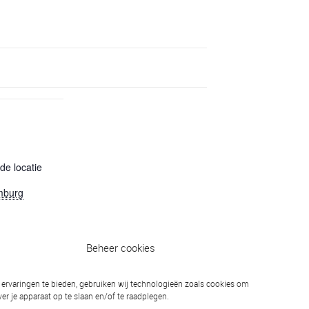
e locatie
mburg
Beheer cookies
Open Drentse Kampioenschappen, Emmen
ervaringen te bieden, gebruiken wij technologieën zoals cookies om
er je apparaat op te slaan en/of te raadplegen.