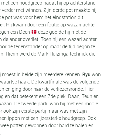
pon met een houdgreep nadat hij op achterstand
verder met winnen. Zijn derde pot maakte hij
e pot was voor hem het eindstation dit
er. Hij kwam door een foutje op wazari achter
 tegen een Deen
deze gooide hij met de
de ander overliet. Toen hij een wazari achter
voor de tegenstander op maar de tijd begon te
an. Hierin werd de Mark Huizinga techniek die
ij moest in beide zijn meerdere kennen.
Ryu
won
enwaartse haak. De kwartfinale was de volgende
n en ging door naar de verliezersronde. Hier
leeg en dat betekent een 7de plek. Daan, Teun en
 wazari. De tweede partij won hij met een mooie
r ook zijn eerste partij maar was met zijn
g een ippon met een ijzersterke houdgreep. Ook
r twee potten gewonnen door hard te halen en
.