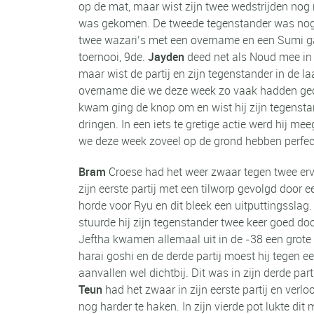
op de mat, maar wist zijn twee wedstrijden nog 
was gekomen. De tweede tegenstander was nog ee
twee wazari’s met een overname en een Sumi gae
toernooi, 9de.
Jayden
deed net als Noud mee in 
maar wist de partij en zijn tegenstander in de 
overname die we deze week zo vaak hadden geoef
kwam ging de knop om en wist hij zijn tegenstan
dringen. In een iets te gretige actie werd hij 
we deze week zoveel op de grond hebben perfec
Bram
Croese had het weer zwaar tegen twee ervar
zijn eerste partij met een tilworp gevolgd door
horde voor Ryu en dit bleek een uitputtingsslag
stuurde hij zijn tegenstander twee keer goed doo
Jeftha kwamen allemaal uit in de -38 een grote 
harai goshi en de derde partij moest hij tegen 
aanvallen wel dichtbij. Dit was in zijn derde pa
Teun
had het zwaar in zijn eerste partij en ver
nog harder te haken. In zijn vierde pot lukte di