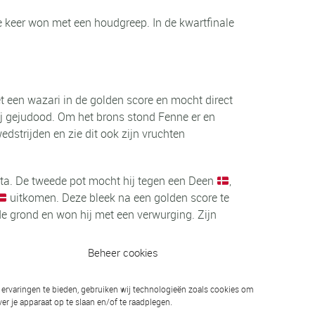
e keer won met een houdgreep. In de kwartfinale
t een wazari in de golden score en mocht direct
tij gejudood. Om het brons stond Fenne er en
edstrijden en zie dit ook zijn vruchten
mata. De tweede pot mocht hij tegen een Deen
,
uitkomen. Deze bleek na een golden score te
de grond en won hij met een verwurging. Zijn
Beheer cookies
ervaringen te bieden, gebruiken wij technologieën zoals cookies om
Volgend bericht
er je apparaat op te slaan en/of te raadplegen.
JBN Randori in Swifterbant