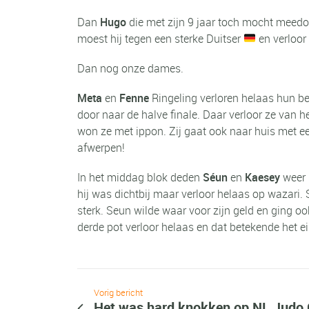
Dan
Hugo
die met zijn 9 jaar toch mocht meedoe
moest hij tegen een sterke Duitser
en verloor 
Dan nog onze dames.
Meta
en
Fenne
Ringeling verloren helaas hun be
door naar de halve finale. Daar verloor ze van 
won ze met ippon. Zij gaat ook naar huis met 
afwerpen!
In het middag blok deden
Séun
en
Kaesey
weer 
hij was dichtbij maar verloor helaas op wazari
sterk. Seun wilde waar voor zijn geld en ging oo
derde pot verloor helaas en dat betekende het e
Vorig bericht
Het was hard knokken op NL Judo 