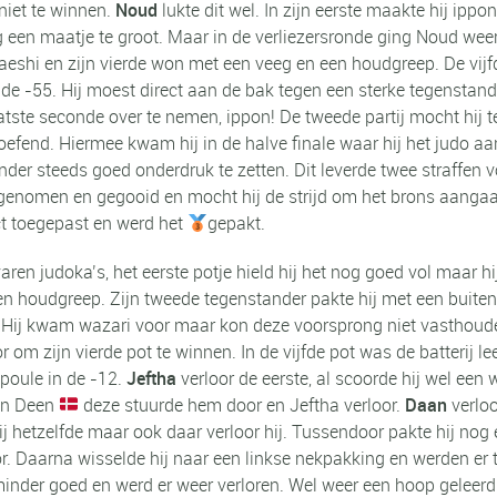
niet te winnen.
Noud
lukte dit wel. In zijn eerste maakte hij ip
n maatje te groot. Maar in de verliezersronde ging Noud weer 
shi en zijn vierde won met een veeg en een houdgreep. De vijfd
de -55. Hij moest direct aan de bak tegen een sterke tegenstand
laatste seconde over te nemen, ippon! De tweede partij mocht hij
end. Hiermee kwam hij in de halve finale waar hij het judo aan 
der steeds goed onderdruk te zetten. Dit leverde twee straffen 
meegenomen en gegooid en mocht hij de strijd om het brons aanga
t toegepast en werd het
gepakt.
en judoka’s, het eerste potje hield hij het nog goed vol maar h
 een houdgreep. Zijn tweede tegenstander pakte hij met een buit
. Hij kwam wazari voor maar kon deze voorsprong niet vasthoude
r om zijn vierde pot te winnen. In de vijfde pot was de batterij 
poule in de -12.
Jeftha
verloor de eerste, al scoorde hij wel een
een Deen
deze stuurde hem door en Jeftha verloor.
Daan
verloo
rtij hetzelfde maar ook daar verloor hij. Tussendoor pakte hij no
loor. Daarna wisselde hij naar een linkse nekpakking en werden e
t minder goed en werd er weer verloren. Wel weer een hoop geleerd