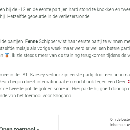
n bij de -12 en de eerste partijen hard stond te knokken en twe
hij. Hetzelfde gebeurde in de verliezersronde.
ide partijen.
Fenne
Schipper wist haar eerste partij te winnen me
hetzelfde meisje als vorige week maar werd er wel een betere par
een
. Ik zie steeds meer van de training terugkomen tijdens de w
mee in de -81. Kaesey verloor zijn eerste partij door een uchi 
. Seun begon direct internationaal en mocht ook tegen een Deen
k de tweede pot de golden score in. Hier pakte hij goed door op 
inde van het toernooi voor Shoganai.
Om de beste 
informatie ov
Open toernooi -