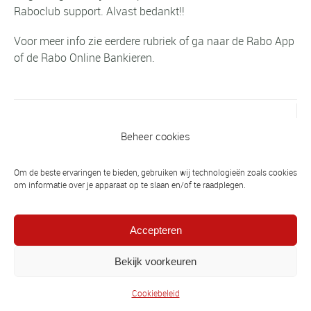
Raboclub support. Alvast bedankt!!
Voor meer info zie eerdere rubriek of ga naar de Rabo App
of de Rabo Online Bankieren.
Vorig bericht
Beheer cookies
Gezocht: vrijwilligers voor schoonmaak
Om de beste ervaringen te bieden, gebruiken wij technologieën zoals cookies
om informatie over je apparaat op te slaan en/of te raadplegen.
Volgend bericht
Randori weekend 24 en 25 september
incl. bbq
Accepteren
Bekijk voorkeuren
Cookiebeleid