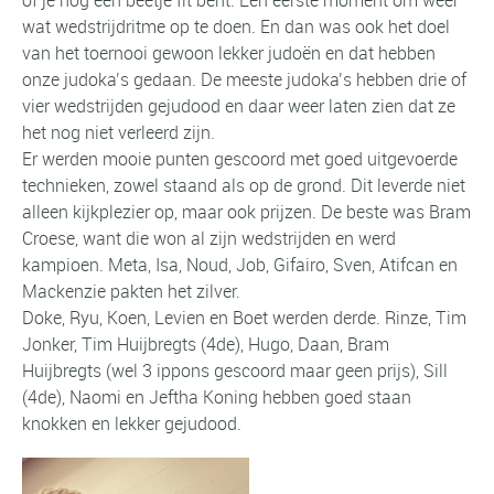
wat wedstrijdritme op te doen. En dan was ook het doel
van het toernooi gewoon lekker judoën en dat hebben
onze judoka’s gedaan. De meeste judoka’s hebben drie of
vier wedstrijden gejudood en daar weer laten zien dat ze
het nog niet verleerd zijn.
Er werden mooie punten gescoord met goed uitgevoerde
technieken, zowel staand als op de grond. Dit leverde niet
alleen kijkplezier op, maar ook prijzen. De beste was Bram
Croese, want die won al zijn wedstrijden en werd
kampioen. Meta, Isa, Noud, Job, Gifairo, Sven, Atifcan en
Mackenzie pakten het zilver.
Doke, Ryu, Koen, Levien en Boet werden derde. Rinze, Tim
Jonker, Tim Huijbregts (4de), Hugo, Daan, Bram
Huijbregts (wel 3 ippons gescoord maar geen prijs), Sill
(4de), Naomi en Jeftha Koning hebben goed staan
knokken en lekker gejudood.