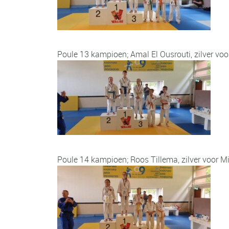
Poule 13 kampioen; Amal El Ousrouti, zilver voo
Poule 14 kampioen; Roos Tillema, zilver voor M