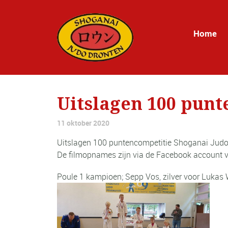
Home
Uitslagen 100 punt
11 oktober 2020
Uitslagen 100 puntencompetitie Shoganai Judo 
De filmopnames zijn via de Facebook account va
Poule 1 kampioen; Sepp Vos, zilver voor Lukas 