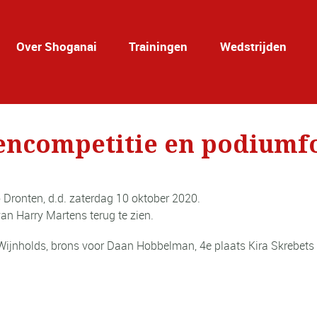
Over Shoganai
Trainingen
Wedstrijden
encompetitie en podiumfo
Dronten, d.d. zaterdag 10 oktober 2020.
n Harry Martens terug te zien.
Wijnholds, brons voor Daan Hobbelman, 4e plaats Kira Skrebets 