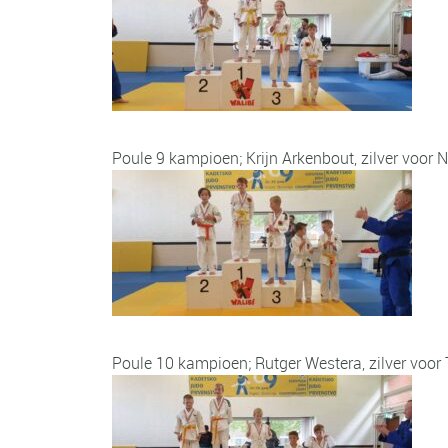
Poule 9 kampioen; Krijn Arkenbout, zilver voor 
Poule 10 kampioen; Rutger Westera, zilver voo