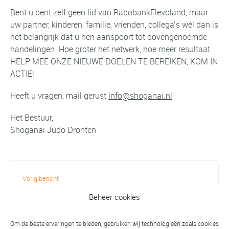
Bent u bent zelf geen lid van RabobankFlevoland, maar
uw partner, kinderen, familie, vrienden, collega’s wél dan is
het belangrijk dat u hen aanspoort tot bovengenoemde
handelingen. Hoe groter het netwerk, hoe meer resultaat.
HELP MEE ONZE NIEUWE DOELEN TE BEREIKEN, KOM IN
ACTIE!
Heeft u vragen, mail gerust
info@shoganai.nl
Het Bestuur,
Shoganai Judo Dronten
Vorig bericht
Voorlichtingsavond over coaching voor
Beheer cookies
ouders/judoka's: 20 oktober a.s. Meld je
aan!
Om de beste ervaringen te bieden, gebruiken wij technologieën zoals cookies