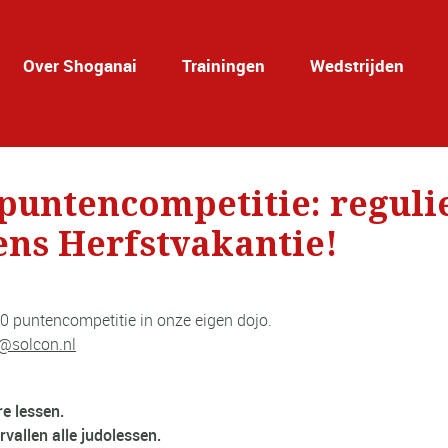
Over Shoganai
Trainingen
Wedstrijden
 puntencompetitie: reguli
dens Herfstvakantie!
00 puntencompetitie in onze eigen dojo.
@solcon.nl
re lessen.
rvallen alle judolessen.