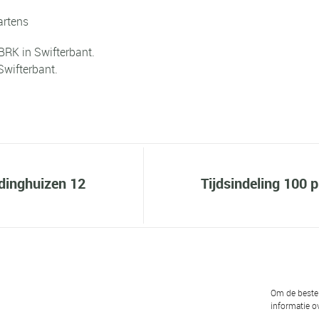
artens
BRK in Swifterbant.
Swifterbant.
ddinghuizen 12
Tijdsindeling 100 
Om de beste 
informatie ov