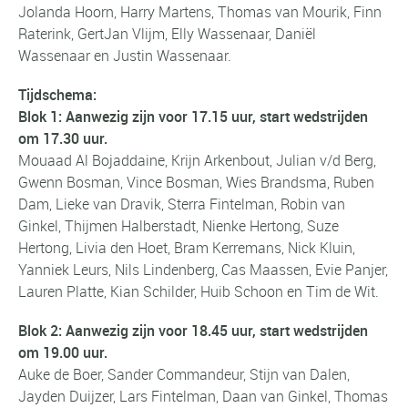
Jolanda Hoorn, Harry Martens, Thomas van Mourik, Finn
Raterink, GertJan Vlijm, Elly Wassenaar, Daniël
Wassenaar en Justin Wassenaar.
Tijdschema:
Blok 1:
Aanwezig zijn voor 17.15 uur, start wedstrijden
om 17.30 uur.
Mouaad Al Bojaddaine, Krijn Arkenbout, Julian v/d Berg,
Gwenn Bosman, Vince Bosman, Wies Brandsma, Ruben
Dam, Lieke van Dravik, Sterra Fintelman, Robin van
Ginkel, Thijmen Halberstadt, Nienke Hertong, Suze
Hertong, Livia den Hoet, Bram Kerremans, Nick Kluin,
Yanniek Leurs, Nils Lindenberg, Cas Maassen, Evie Panjer,
Lauren Platte, Kian Schilder, Huib Schoon en Tim de Wit.
Blok 2:
Aanwezig zijn voor 18.45 uur, start wedstrijden
om 19.00 uur.
Auke de Boer, Sander Commandeur, Stijn van Dalen,
Jayden Duijzer, Lars Fintelman, Daan van Ginkel, Thomas