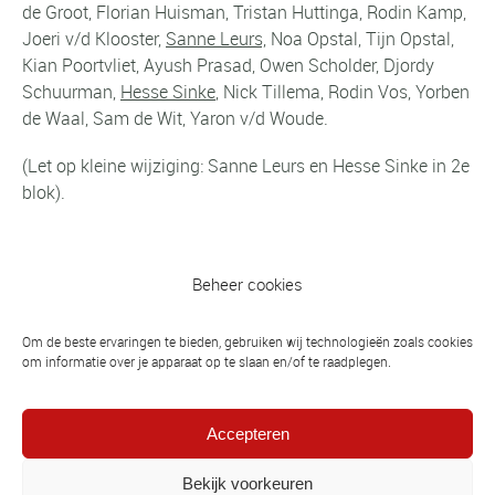
de Groot, Florian Huisman, Tristan Huttinga, Rodin Kamp,
Joeri v/d Klooster,
Sanne Leurs,
Noa Opstal, Tijn Opstal,
Kian Poortvliet, Ayush Prasad, Owen Scholder, Djordy
Schuurman,
Hesse Sinke
, Nick Tillema, Rodin Vos, Yorben
de Waal, Sam de Wit, Yaron v/d Woude.
(Let op kleine wijziging: Sanne Leurs en Hesse Sinke in 2e
blok).
Beheer cookies
Vorig bericht
Daniël Wassenaar vijfde WK Sambo
Om de beste ervaringen te bieden, gebruiken wij technologieën zoals cookies
junioren
om informatie over je apparaat op te slaan en/of te raadplegen.
Volgend bericht
Accepteren
Herfstvakantie 21 t/m 29 oktober 2017
Bekijk voorkeuren