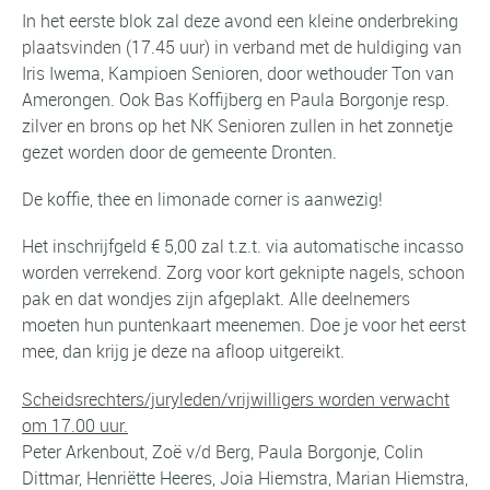
In het eerste blok zal deze avond een kleine onderbreking
plaatsvinden (17.45 uur) in verband met de huldiging van
Iris Iwema, Kampioen Senioren, door wethouder Ton van
Amerongen. Ook Bas Koffijberg en Paula Borgonje resp.
zilver en brons op het NK Senioren zullen in het zonnetje
gezet worden door de gemeente Dronten.
De koffie, thee en limonade corner is aanwezig!
Het inschrijfgeld € 5,00 zal t.z.t. via automatische incasso
worden verrekend. Zorg voor kort geknipte nagels, schoon
pak en dat wondjes zijn afgeplakt. Alle deelnemers
moeten hun puntenkaart meenemen. Doe je voor het eerst
mee, dan krijg je deze na afloop uitgereikt.
Scheidsrechters/juryleden/vrijwilligers worden verwacht
om 17.00 uur.
Peter Arkenbout, Zoë v/d Berg, Paula Borgonje, Colin
Dittmar, Henriëtte Heeres, Joia Hiemstra, Marian Hiemstra,