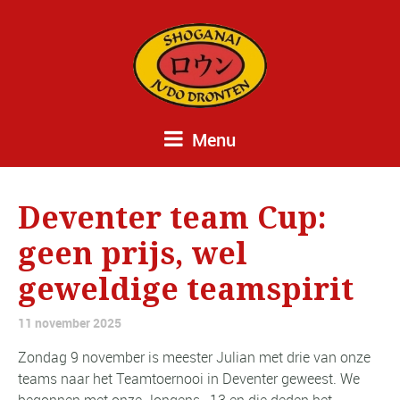
Menu
Deventer team Cup:
geen prijs, wel
geweldige teamspirit
11 november 2025
Zondag 9 november is meester Julian met drie van onze
teams naar het Teamtoernooi in Deventer geweest. We
begonnen met onze Jongens -13 en die deden het