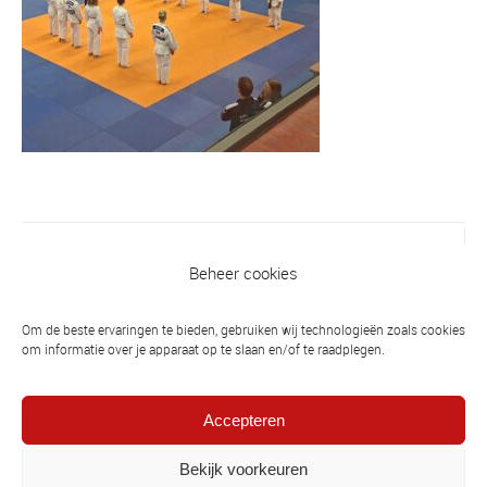
Vorig bericht
Beheer cookies
Randori competitie in eigen dojo en
stagiaire Linda Matena
Om de beste ervaringen te bieden, gebruiken wij technologieën zoals cookies
om informatie over je apparaat op te slaan en/of te raadplegen.
Volgend bericht
Oprichter en Sensei Harry Martens na
Accepteren
dappere strijd overleden
Bekijk voorkeuren