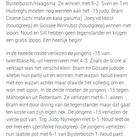
Bijsterbosch/Haagsma. Ze winnen met 5-2. Sven en Tim
Huibregts moeten nog wennen aan het -15 judo. Bram
Croese (uchi mata en kata garuma), Joey vd Holst
(houdgreep) en Gossee Winnubst (houdgreep) winnen met
ippon. Noud en Sill hebben geen tegenstander en krijgen
een gratis ippon. Een heerlijk begin!
In de tweede ronde verliezen de jongens -15 van
talentbase NL uit Heerenveen met 4-3. Zoals de score al
verklapt was het verschil klein. Bram en Gossee judode
allebei hun partij uit en wonnen met wazari. Noud kwam
met een wazari achter maar draaide het volledig om en
won met ippon.
In de derde moeten de jongens -15 tegen
Mahorokan uit Rotterdam. Ze verliezen met 6-1, alleen
Bram wint door diving van de tegenstander maar dat gaat
ten koste van zijn eigen nek.
De jongens -15 verliezen de
vierde pot van Top Judo Nijmegen met 6-1. Noud redt de
eer met een ijzersterke houdgreep.
De jongens verliezen
hun laatste pot met 6-1 van Bijsterbosch 1. Noud pakt