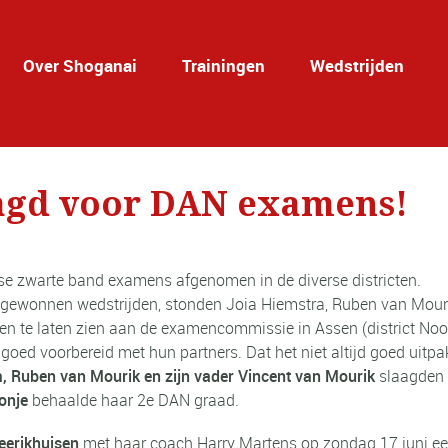
Over Shoganai
Trainingen
Wedstrijden
aagd voor DAN examens!
kse zwarte band examens afgenomen in de diverse districten.
gewonnen wedstrijden, stonden Joia Hiemstra, Ruben van Mouri
en te laten zien aan de examencommissie in Assen (district Noo
goed voorbereid met hun partners. Dat het niet altijd goed uitp
, Ruben van Mourik en zijn vader Vincent van Mourik
slaagden 
onje
behaalde haar 2e DAN graad.
eerikhuisen
met haar coach Harry Martens op zondag 17 juni e