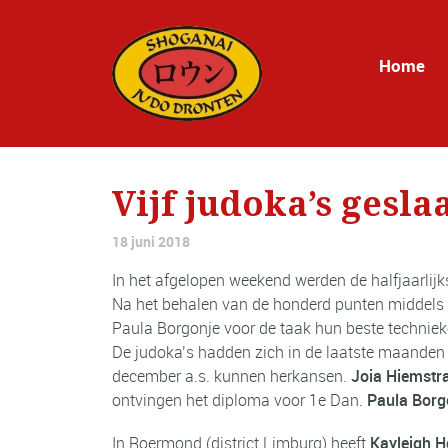
Home
Vijf judoka’s gesl
18 juni 2018
In het afgelopen weekend werden de halfjaarlij
Na het behalen van de honderd punten middels 
Paula Borgonje voor de taak hun beste techniek
De judoka’s hadden zich in de laatste maanden 
december a.s. kunnen herkansen.
Joia Hiemstra
ontvingen het diploma voor 1e Dan.
Paula Borg
In Roermond (district Limburg) heeft
Kayleigh H